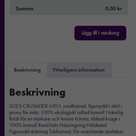
Summa
0,00 kr
Lägg till i varukorg
Beskrivning
Ytterligare information
Beskrivning
SOL’S CRUSADER MEN, rundhalsad, figursydd t-shirt i
jersey för män, 100% ekologiskt odlad bomull Naturlig
finish för en mjukare och lenare känsla, ribbad krage i
100% bomull Rund hals Halsringning Halsband
Figursydd skärning Tubformad. För matchande storlekar,