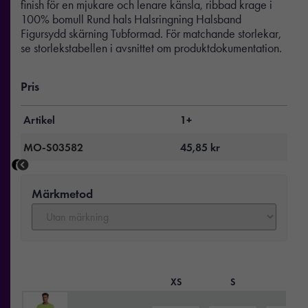
finish för en mjukare och lenare känsla, ribbad krage i
100% bomull Rund hals Halsringning Halsband
Figursydd skärning Tubformad. För matchande storlekar,
se storlekstabellen i avsnittet om produktdokumentation.
Pris
Artikel
1+
MO-S03582
45,85
kr
Märkmetod
XS
S
M