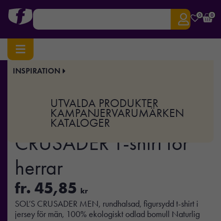
0
0
INSPIRATION
Hem
/
Profilkläder
/
T-shirts & Toppar
/ CRUSADER MEN – CRUSADER T-shirt för herrar
Art.nr:
MO-S03582
UTVALDA PRODUKTER
CRUSADER MEN –
KAMPANJER
VARUMÄRKEN
KATALOGER
CRUSADER T-shirt för
herrar
fr.
45,85
kr
SOL’S CRUSADER MEN, rundhalsad, figursydd t-shirt i
jersey för män, 100% ekologiskt odlad bomull Naturlig