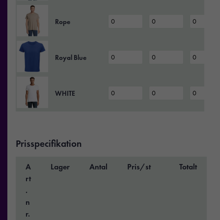
Rope
Royal Blue
WHITE
Prisspecifikation
A
Lager
Antal
Pris/st
Totalt
rt
.
n
r.