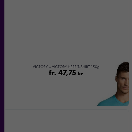
VICTORY – VICTORY HERR T-SHIRT 150g
fr.
47,75
kr
Nödvändiga
Dessa kakor
går inte att
välja bort. De
behövs för att
hemsidan