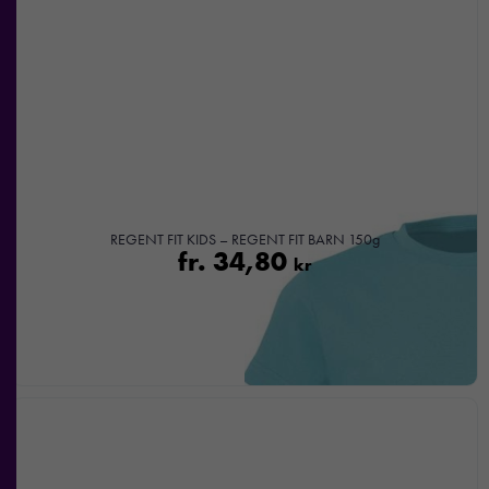
beteende när du
surfar ökar du
chansen att få se
personligt
anpassat innehåll
och
erbjudanden.
REGENT FIT KIDS – REGENT FIT BARN 150g
fr.
34,80
kr