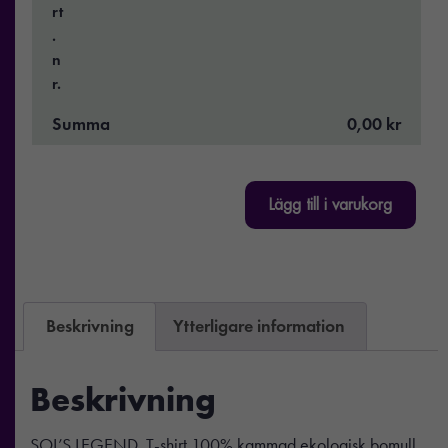
rt
.
n
r.
Summa
0,00 kr
Lägg till i varukorg
Beskrivning
Ytterligare information
Beskrivning
SOL’S LEGEND, T-shirt 100% kammad ekologisk bomull