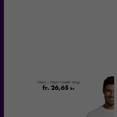
med dig av dina
intressen och ditt
beteende när du
surfar ökar du
chansen att få se
personligt
anpassat innehåll
och
erbjudanden.
TITAN – TITAN T-SHIRT 150gr
fr.
26,65
kr