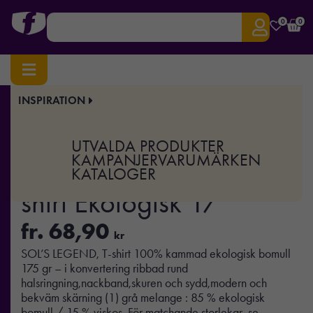
0
0
INSPIRATION
Hem
/
Profilkläder
/
T-shirts & Toppar
/ LEGEND – LEGEND T-shirt Ekologisk 17
Art.nr:
MO-S03981
UTVALDA PRODUKTER
LEGEND – LEGEND T-
KAMPANJER
VARUMÄRKEN
KATALOGER
shirt Ekologisk 17
fr.
68,90
kr
SOL’S LEGEND, T-shirt 100% kammad ekologisk bomull
175 gr – i konvertering ribbad rund
halsringning,nackband,skuren och sydd,modern och
bekväm skärning (1) grå melange : 85 % ekologisk
bomull / 15 % viskos. För matchande storlekar, se