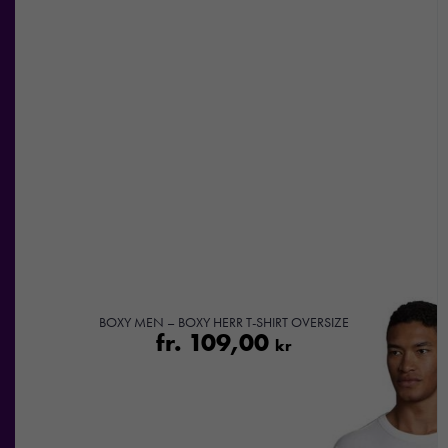
BOXY MEN – BOXY HERR T-SHIRT OVERSIZE
fr.
109,00
kr
Nödvändiga
Dessa kakor
går inte att
välja bort. De