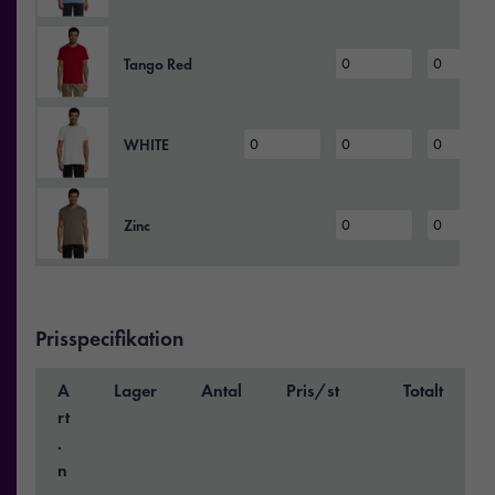
Tango Red
WHITE
Zinc
Prisspecifikation
A
Lager
Antal
Pris/st
Totalt
rt
.
n