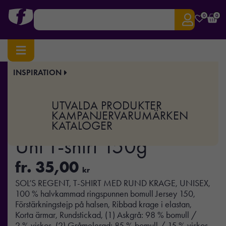
0
0
INSPIRATION
Hem
/
Profilkläder
/
T-shirts & Toppar
/ REGENT – REGENT Uni T-shirt 150g
Art.nr:
MO-S11380
UTVALDA PRODUKTER
REGENT – REGENT
KAMPANJER
VARUMÄRKEN
KATALOGER
Uni T-shirt 150g
fr.
35,00
kr
SOL’S REGENT, T-SHIRT MED RUND KRAGE, UNISEX,
100 % halvkammad ringspunnen bomull Jersey 150,
Förstärkningstejp på halsen, Ribbad krage i elastan,
Korta ärmar, Rundstickad, (1) Askgrå: 98 % bomull /
2 % viskos, (2) Gråmelerad: 85 % bomull / 15 % viskos