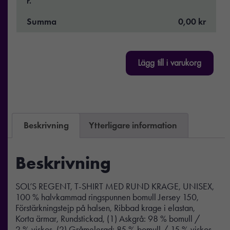
r.
Summa
0,00 kr
Lägg till i varukorg
Beskrivning
Ytterligare information
Beskrivning
SOL’S REGENT, T-SHIRT MED RUND KRAGE, UNISEX,
100 % halvkammad ringspunnen bomull Jersey 150,
Förstärkningstejp på halsen, Ribbad krage i elastan,
Korta ärmar, Rundstickad, (1) Askgrå: 98 % bomull /
2 % viskos, (2) Gråmelerad: 85 % bomull / 15 % viskos