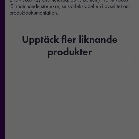
för matchande storlekar, se storlekstabellen i avsnittet om
produktdokumentation.
Nödvändiga
Upptäck fler liknande
Dessa kakor
produkter
går inte att
välja bort. De
behövs för att
hemsidan
över huvud
taget ska
fungera.
Statistik
För att vi ska
kunna
förbättra
hemsidans