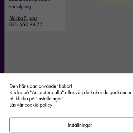
Försäljning
Skicka E-post
070-550 98 77
Nödvändiga
Dessa kakor
går inte att
välja bort. De
Den här sidan använder kakor!
behövs för att
Klicka på "Acceptera alla" eller välj de kakor du godkänne
hemsidan
att klicka på "Inställningar".
över huvud
Läs vår cookie policy
taget ska
fungera.
Inställningar