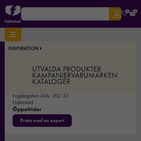
0
0
Halmstad
INSPIRATION
Hem
/
Återförsäljare
/ Halmstad
UTVALDA PRODUKTER
KAMPANJER
VARUMÄRKEN
Halmstad
KATALOGER
070-550 98 77
info@fronta-halmstad.se
Fogdegatan 33A, 302 33
Halmstad
Öppettider
Måndag – Fredag 8 – 17
Prata med en expert