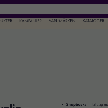
DUKTER
KAMPANJER
VARUMÄRKEN
KATALOGER
ynlig
Snapbacks
– flat cap m