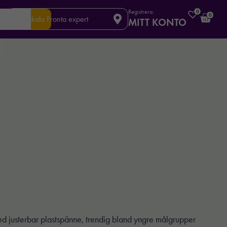
Registrera:
0
0
Din lokala Fronta expert
MITT KONTO
ed justerbar plastspänne, trendig bland yngre målgrupper