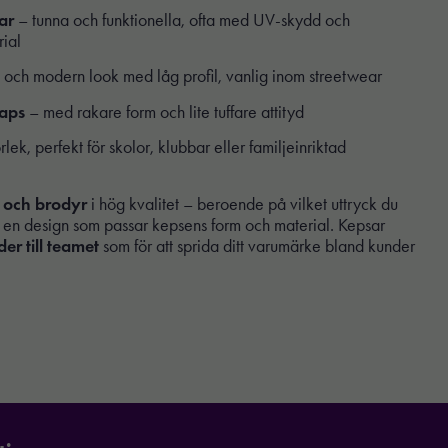
ar
– tunna och funktionella, ofta med UV-skydd och
rial
n och modern look med låg profil, vanlig inom streetwear
caps
– med rakare form och lite tuffare attityd
lek, perfekt för skolor, klubbar eller familjeinriktad
 och brodyr
i hög kvalitet – beroende på vilket uttryck du
ram en design som passar kepsens form och material. Kepsar
der till teamet
som för att sprida ditt varumärke bland kunder