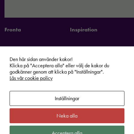
Fronta
Inspiration
Den här sidan använder kakor!
Fronta Sverige AB
Information
Klicka på "Acceptera alla" eller välj de kakor du
godkänner genom att klicka på "Inställningar".
Kontakta din lokala Fronta expert
Kampanjer
Läs vår cookie policy
Vår service
Varumärken
Kundshop
Hållbarhet
Inställningar
Om oss
Cookie information
Bli lokal Fronta expert
Integritetspolicy
Neka alla
Nödvändiga
Kontakt
Köpvillkor
Dessa kakor
går inte att
Acceptera alla