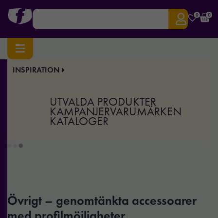
0
0
INSPIRATION
Hem
/
Profilkläder
/
Accessoarer
/ Övrigt
Övrigt
UTVALDA PRODUKTER
KAMPANJER
VARUMÄRKEN
KATALOGER
Övrigt – genomtänkta accessoarer
med profilmöjligheter