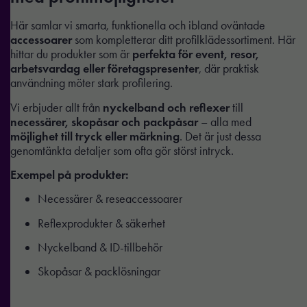
Här samlar vi smarta, funktionella och ibland oväntade
accessoarer
som kompletterar ditt profilklädessortiment. Här
hittar du produkter som är
perfekta för event, resor,
arbetsvardag eller företagspresenter
, där praktisk
användning möter stark profilering.
Vi erbjuder allt från
nyckelband och reflexer
till
necessärer, skopåsar och packpåsar
– alla med
möjlighet till tryck eller märkning
. Det är just dessa
genomtänkta detaljer som ofta gör störst intryck.
Exempel på produkter:
Necessärer & reseaccessoarer
Reflexprodukter & säkerhet
Nyckelband & ID-tillbehör
Skopåsar & packlösningar