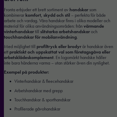
Fronta erbjuder ett brett sortiment av
handskar
som
kombinerar
komfort, skydd och stil
– perfekta för både
arbete och vardag. Våra handskar finns i olika modeller och
material för olika användningsområden: från
värmande
vinterhandskar
till
slitstarka arbetshandskar
och
touchhandskar för mobilanvändning
.
Med möjlighet till
profiltryck eller brodyr
är handskar även
ett
praktiskt och uppskattat val som företagsgåva eller
arbetsklädeskomplement
. En logomärkt handske håller
inte bara händerna varma – utan stärker även din synlighet.
Exempel på produkter:
Vinterhandskar & fleecehandskar
Arbetshandskar med grepp
Touchhandskar & sporthandskar
Profilerade gåvohandskar