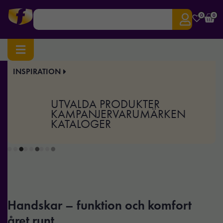
0
0
INSPIRATION
Hem
/
Profilkläder
/
Accessoarer
/ Handskar
Handskar
UTVALDA PRODUKTER
KAMPANJER
VARUMÄRKEN
KATALOGER
Handskar – funktion och komfort
året runt