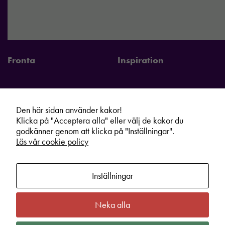
Fronta
Inspiration
Den här sidan använder kakor!
Fronta Sverige AB
Information
Klicka på "Acceptera alla" eller välj de kakor du
godkänner genom att klicka på "Inställningar".
Kontakta din lokala Fronta expert
Kampanjer
Läs vår cookie policy
Vår service
Varumärken
Kundshop
Hållbarhet
Inställningar
Om oss
Cookie information
Bli lokal Fronta expert
Integritetspolicy
Nödvändiga
Neka alla
Dessa kakor
Kontakt
Köpvillkor
går inte att