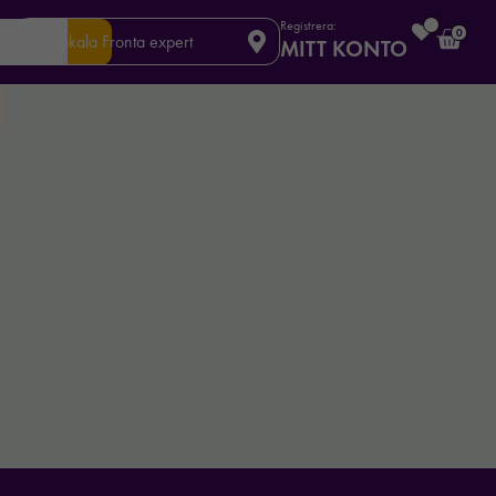
Registrera:
0
Din lokala Fronta expert
MITT KONTO