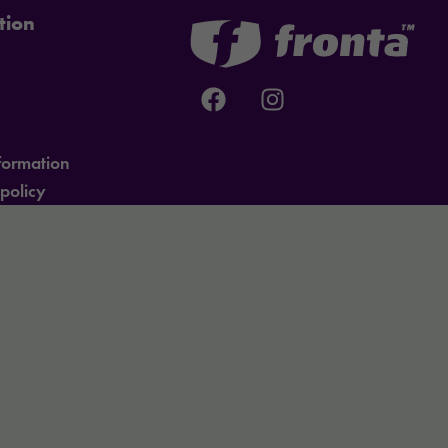
tion
formation
spolicy
r