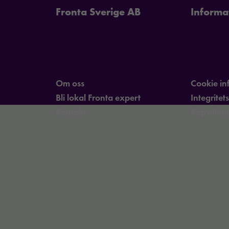
Fronta Sverige AB
Informa
Om oss
Cookie in
Bli lokal Fronta expert
Integritet
Kontakt
Köpvillko