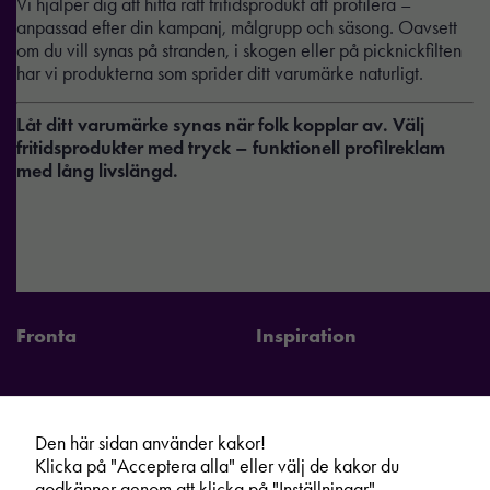
Vi hjälper dig att hitta rätt fritidsprodukt att profilera –
anpassad efter din kampanj, målgrupp och säsong. Oavsett
om du vill synas på stranden, i skogen eller på picknickfilten
har vi produkterna som sprider ditt varumärke naturligt.
Låt ditt varumärke synas när folk kopplar av. Välj
fritidsprodukter med tryck – funktionell profilreklam
med lång livslängd.
Nödvändiga
Dessa kakor
Fronta
Inspiration
går inte att
välja bort. De
behövs för att
hemsidan
Den här sidan använder kakor!
över huvud
Fronta Sverige AB
Information
Klicka på "Acceptera alla" eller välj de kakor du
taget ska
godkänner genom att klicka på "Inställningar".
Kontakta din lokala Fronta expert
Kampanjer