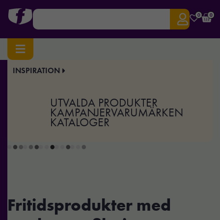
0
0
INSPIRATION
Hem
/ Fritid
Fritid
UTVALDA PRODUKTER
KAMPANJER
VARUMÄRKEN
KATALOGER
Fritidsprodukter med