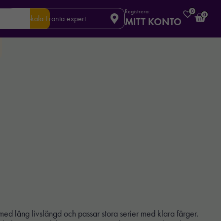
Registrera:
0
0
Din lokala Fronta expert
MITT KONTO
 med lång livslängd och passar stora serier med klara färger.