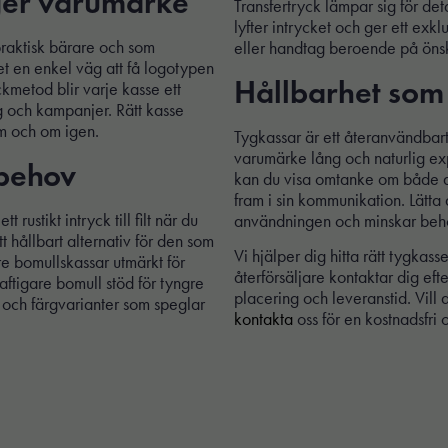
ger varumärke
Transfertryck lämpar sig för det
lyfter intrycket och ger ett exkl
praktisk bärare och som
eller handtag beroende på önska
t en enkel väg att få logotypen
Hållbarhet som
kmetod blir varje kasse ett
g och kampanjer. Rätt kasse
om och om igen.
Tygkassar är ett återanvändbart
varumärke lång och naturlig exp
 behov
kan du visa omtanke om både anv
fram i sin kommunikation. Lätta a
 rustikt intryck till filt när du
användningen och minskar beh
t hållbart alternativ för den som
Vi hjälper dig hitta rätt tygkas
re bomullskassar utmärkt för
återförsäljare kontaktar dig eft
aftigare bomull stöd för tyngre
placering och leveranstid. Vill
 och färgvarianter som speglar
kontakta
oss för en kostnadsfri of