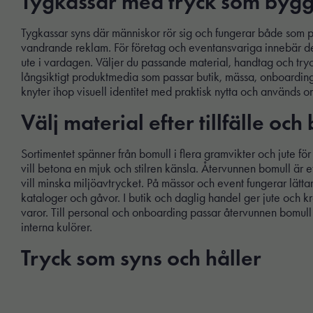
Tygkassar med tryck som byg
Tygkassar syns där människor rör sig och fungerar både som 
vandrande reklam. För företag och eventansvariga innebär de
ute i vardagen. Väljer du passande material, handtag och tryc
långsiktigt produktmedia som passar butik, mässa, onboardin
knyter ihop visuell identitet med praktisk nytta och används 
Välj material efter tillfälle och
Sortimentet spänner från bomull i flera gramvikter och jute för ett
vill betona en mjuk och stilren känsla. Återvunnen bomull är et
vill minska miljöavtrycket. På mässor och event fungerar lätta
kataloger och gåvor. I butik och daglig handel ger jute och kr
varor. Till personal och onboarding passar återvunnen bomull
interna kulörer.
Tryck som syns och håller