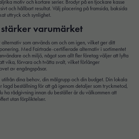
aljrika motiv och kortare serier. Brodyr på en tjockare kasse
usivt och hållbart resultat. Välj placering på framsida, baksida
t uttryck och synlighet.
 stärker varumärket
 alternativ som används om och om igen, vilket ger ditt
onering. Med Fairtrade-certifierade alternativ i sortimentet
ändare och miljö, något som allt fler företag väljer att lyfta
tt vika, förvara och tvätta svalt, vilket förlänger
ovet av engångspåsar.
se utifrån dina behov, din målgrupp och din budget. Din lokala
er lagd beställning för att gå igenom detaljer som tryckmetod,
 du ha rådgivning innan du beställer är du välkommen att
fert utan förpliktelser.