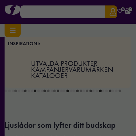
0
0
INSPIRATION
Hem
/
Display & Event
/ Ljuslådor
Ljuslådor
UTVALDA PRODUKTER
KAMPANJER
VARUMÄRKEN
KATALOGER
Ljuslådor som lyfter ditt budskap