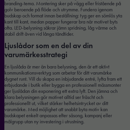
branding-tema. Montering sker på vägg eller fristående på
golv beroende på flöde och utrymme. Fundera igenom
budskap och format innan beställning: tyg ger en sömlös yta
kant till kant, medan papper fungerar bra när motivet byts
ofta. LED-belysning säkrar jämn spridning, låg värme och
stabil drift även vid långa tändtider.
Ljuslådor som en del av din
varumärkesstrategi
En ljuslåda är mer än bara belysning, den är ett aktivt
kommunikationsverktyg som arbetar för ditt varumärke
dygnet runt. Vill du skapa en inbjudande entré, lyfta fram ett
erbjudande i butik eller bygga en professionell mässmonter
ger ljuslådan din exponering ett extra lyft. Den jämna och
klara belysningen gör motivet alltid ser fräscht och
professionellt ut, vilket stärker helhetsintrycket av ditt
varumärke. Med möjlighet att snabbt byta motiv kan
budskapet enkelt anpassas efter säsong, kampanj eller
målgrupp utan ny investering i utrustning.