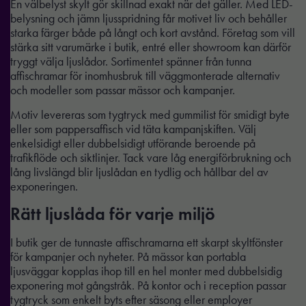
En välbelyst skylt gör skillnad exakt när det gäller. Med LED-
belysning och jämn ljusspridning får motivet liv och behåller
starka färger både på långt och kort avstånd. Företag som vill
stärka sitt varumärke i butik, entré eller showroom kan därför
tryggt välja ljuslådor. Sortimentet spänner från tunna
affischramar för inomhusbruk till väggmonterade alternativ
och modeller som passar mässor och kampanjer.
Motiv levereras som tygtryck med gummilist för smidigt byte
eller som pappersaffisch vid täta kampanjskiften. Välj
enkelsidigt eller dubbelsidigt utförande beroende på
trafikflöde och siktlinjer. Tack vare låg energiförbrukning och
lång livslängd blir ljuslådan en tydlig och hållbar del av
exponeringen.
Rätt ljuslåda för varje miljö
I butik ger de tunnaste affischramarna ett skarpt skyltfönster
för kampanjer och nyheter. På mässor kan portabla
ljusväggar kopplas ihop till en hel monter med dubbelsidig
exponering mot gångstråk. På kontor och i reception passar
tygtryck som enkelt byts efter säsong eller employer