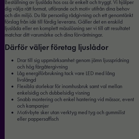
Beställning av ljuslåda hos oss är enkelt och tryggt. Vi hjälper
dig välja rätt format, utförande och motiv utifrån dina behov
och din miljö. Du får personlig rådgivning och ett genomtänkt
förslag från idé till färdig leverans. Gäller det en enskild
ljuslåda eller en komplett mässlösning ser vi till att resultatet
matchar ditt varumärke och dina förväntningar.
Därför väljer företag ljuslådor
Drar till sig uppmärksamhet genom jämn ljusspridning
och hög färgåtergivning
Låg energiförbrukning tack vare LED med lång
livslängd
Flexibla storlekar för inomhusbruk samt val mellan
enkelsidig och dubbelsidig visning
Snabb montering och enkel hantering vid mässor, event
och kampanjer
Motivbyte sker utan verktyg med tyg och gummilist
eller pappersaffisch
Nödvändiga
Dessa kakor
går inte att