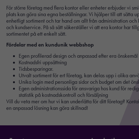
För större företag med flera kontor eller enheter erbjuder vi sm
plats kan göra sina egna beställningar. Vi hjälper till att sätt
enhetligt sortiment och tar hand om allt från administration och l
och kundservice. På så sätt säkerställer vi att era kontor har till
sortimentet på ett enkelt sätt.
Fördelar med en kundunik webbshop
Egen profilerad design och anpassad efter era önskemål
Kostnadsfri uppsättning
Tidsbesparingar.
Utvalt sortiment för ert företag, kan delas upp i olika a
Unika login med personliga sidor och budget om det öns
Egen administrationssida för ansvariga hos kund för red
statistik på kostnadskontroll och försäljning
Vill du veta mer om hur vi kan underlätta för ditt företag? Kontak
en anpassad lösning kan göra skillnad!