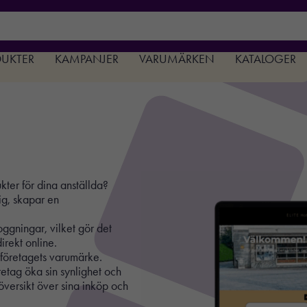
DUKTER
KAMPANJER
VARUMÄRKEN
KATALOGER
kter för dina anställda?
ig, skapar en
oggningar, vilket gör det
irekt online.
 företagets varumärke.
retag öka sin synlighet och
översikt över sina inköp och