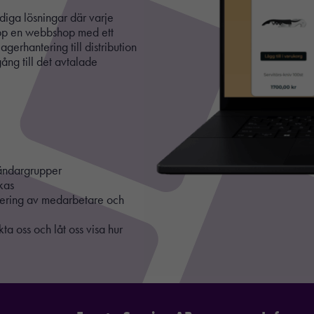
idiga lösningar där varje
a upp en webbshop med ett
agerhantering till distribution
gång till det avtalade
nvändargrupper
kas
igering av medarbetare och
ta oss och låt oss visa hur