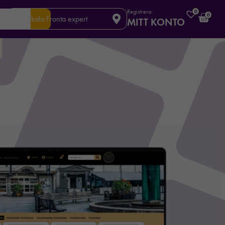
Registrera:
0
0
Din lokala Fronta expert
MITT KONTO