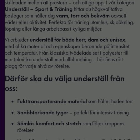
skillnaden mellan att prestera – och att ge upp. I vår kategori
Underställ – Sport & Träning
hittar du högkvalitativa
baslager som håller dig
varm, torr och bekväm
oavsett
väder eller aktivitet. Perfekta för träning utomhus, skidåkning,
löpning eller långa arbetspass i kyliga miljöer.
Vi erbjuder
underställ för både herr, dam och unisex
,
med olika material och egenskaper beroende på intensitet
och temperatur. Från klassiska tvådelade set i polyester till
mer tekniska underställ med ullblandning – här finns rätt
plagg för varje nivå av rörelse.
Därför ska du välja underställ från
oss:
Fukttransporterande material
som håller huden torr
Snabbtorkande tyger
– perfekt för intensiv träning
Sömlös komfort och stretch
som följer kroppens
rörelser