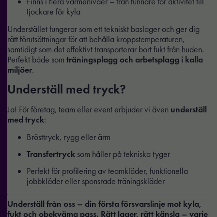
Finns i flera värmenivåer – från tunnare för aktivitet till
tjockare för kyla
Understället fungerar som ett tekniskt baslager och ger dig
rätt förutsättningar för att behålla kroppstemperaturen,
samtidigt som det effektivt transporterar bort fukt från huden.
Perfekt både som
träningsplagg och arbetsplagg i kalla
miljöer
.
Underställ med tryck?
Ja! För företag, team eller event erbjuder vi även
underställ
med tryck
:
Brösttryck, rygg eller ärm
Transfertryck
som håller på tekniska tyger
Perfekt för profilering av teamkläder, funktionella
jobbkläder eller sponsrade träningskläder
Underställ från oss – din första försvarslinje mot kyla,
fukt och obekväma pass. Rätt lager, rätt känsla – varje