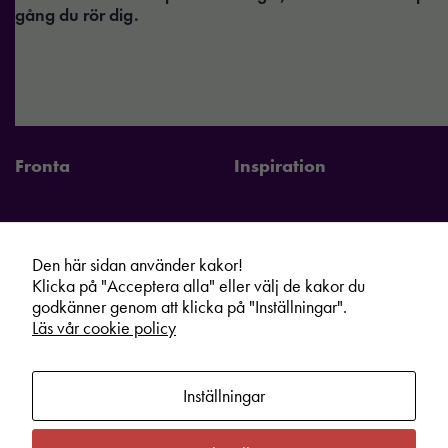
gång du rör dig.
Fronta
Inspiration
Nödvändiga
Dessa kakor
går inte att
Den här sidan använder kakor!
välja bort. De
Fronta Sverige AB
Information
Klicka på "Acceptera alla" eller välj de kakor du
behövs för att
Kontakta din lokala Fronta expert
Kampanjer
godkänner genom att klicka på "Inställningar".
hemsidan
Läs vår cookie policy
Vår service
Varumärken
över huvud
taget ska
Kundshop
Hållbarhet
fungera.
Inställningar
Om oss
Cookie information
Bli lokal Fronta expert
Integritetspolicy