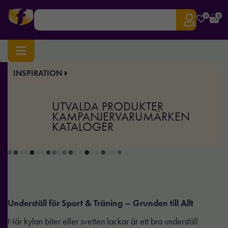
0
0
INSPIRATION
Hem
/
Sport & Träning
/ Underställ
Underställ
UTVALDA PRODUKTER
KAMPANJER
VARUMÄRKEN
KATALOGER
Underställ för Sport & Träning – Grunden till Allt
När kylan biter eller svetten lackar är ett bra underställ