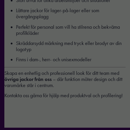
Stort urval för olika arbetsmiljöer och situationer
Lättare jackor för lager-på-lager eller som
övergångsplagg
Perfekt för personal som vill ha stilrena och bekväma
profilkläder
Skräddarsydd märkning med tryck eller brodyr av din
logotyp
Finns i dam-, herr- och unisexmodeller
Skapa en enhetlig och professionell look för ditt team med
övriga jackor från oss
– där funktion möter design och ditt
varumärke står i centrum.
Kontakta oss gärna för hjälp med produktval och profilering!