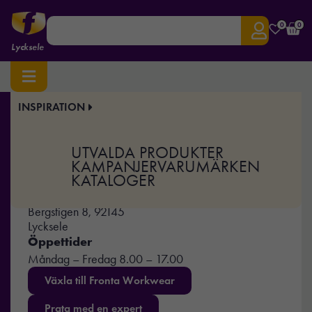
0
0
Lycksele
INSPIRATION
Hem
/
Återförsäljare
/ Lycksele
UTVALDA PRODUKTER
KAMPANJER
VARUMÄRKEN
Lycksele
KATALOGER
0950-10777
info@frontalycksele.se
Bergstigen 8, 92145
Lycksele
Öppettider
Måndag – Fredag 8.00 – 17.00
Växla till Fronta Workwear
Prata med en expert