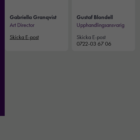
kunna
förbättra
hemsidans
Gabriella Granqvist
Gustaf Blondell
funktionalitet
Art Director
Upphandlingsansvarig
och
uppbyggnad,
Skicka E-post
Skicka E-post
baserat på
0722-03 67 06
hur
hemsidan
används.
Upplevelse
För att vår
hemsida ska
prestera så
bra som
möjligt under
ditt besök.
Om du