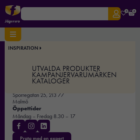
0
0
Jägersro
INSPIRATION
Hem
/
Återförsäljare
/ Malmö Jägersro
UTVALDA PRODUKTER
KAMPANJER
VARUMÄRKEN
Malmö Jägersro
KATALOGER
040-671 00 05
info@frontajagersro.se
Sporregatan 25, 213 77
Malmö
Öppettider
Måndag – Fredag 8.30 – 17
Prata med en expert