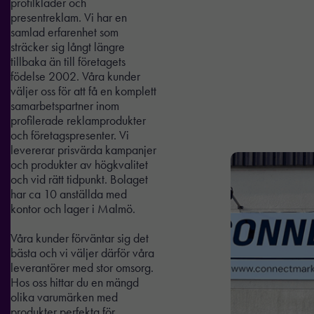
profilkläder och
presentreklam. Vi har en
samlad erfarenhet som
sträcker sig långt längre
tillbaka än till företagets
födelse 2002. Våra kunder
väljer oss för att få en komplett
samarbetspartner inom
profilerade reklamprodukter
och företagspresenter. Vi
levererar prisvärda kampanjer
och produkter av högkvalitet
och vid rätt tidpunkt. Bolaget
har ca 10 anställda med
kontor och lager i Malmö.
Våra kunder förväntar sig det
bästa och vi väljer därför våra
leverantörer med stor omsorg.
Hos oss hittar du en mängd
olika varumärken med
produkter perfekta för