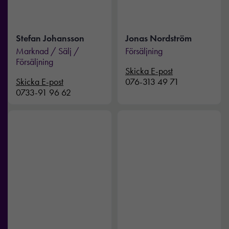
Stefan Johansson
Jonas Nordström
Marknad / Sälj /
Försäljning
Försäljning
Skicka E-post
Nödvändiga
Skicka E-post
076-313 49 71
0733-91 96 62
Dessa kakor
går inte att
välja bort. De
behövs för att
hemsidan
över huvud
taget ska
fungera.
Statistik
För att vi ska