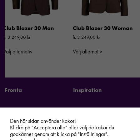
Club Blazer 30 Man
Club Blazer 30 Woman
fr.
3 249,00
kr
fr.
3 249,00
kr
Välj alternativ
Välj alternativ
Fronta
Inspiration
Den här sidan använder kakor!
Fronta Sverige AB
Information
Klicka på "Acceptera alla" eller välj de kakor du
godkänner genom att klicka på "Inställningar".
Kontakta din lokala Fronta expert
Kampanjer