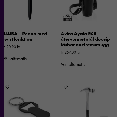
ALUBA – Penna med
Avira Ayala RCS
twistfunktion
återvunnet stål duosip
låsbar axelremsmugg
fr.
20,90
kr
fr.
267,00
kr
Välj alternativ
Välj alternativ