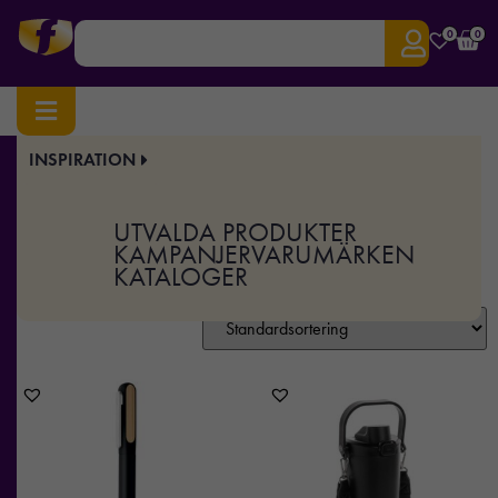
0
0
Hem
/ Produkt Färg / Silver
INSPIRATION
Silver
UTVALDA PRODUKTER
KAMPANJER
VARUMÄRKEN
KATALOGER
Visar 1–12 av 182 resultat