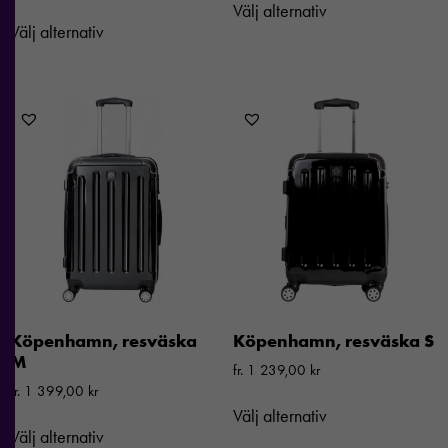
Välj alternativ
går inte att
Välj alternativ
välja bort. De
behövs för att
hemsidan
över huvud
taget ska
fungera.
Statistik
För att vi ska
kunna
förbättra
hemsidans
funktionalitet
Köpenhamn, resväska
Köpenhamn, resväska S
och
M
fr.
1 239,00
kr
uppbyggnad,
fr.
1 399,00
kr
baserat på
Välj alternativ
hur
Välj alternativ
hemsidan