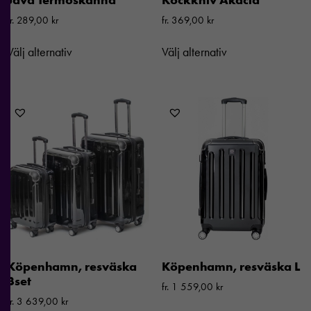
fr.
289,00
kr
fr.
369,00
kr
Välj alternativ
Välj alternativ
Köpenhamn, resväska
Köpenhamn, resväska L
3­set
fr.
1 559,00
kr
Nödvändiga
fr.
3 639,00
kr
Dessa kakor