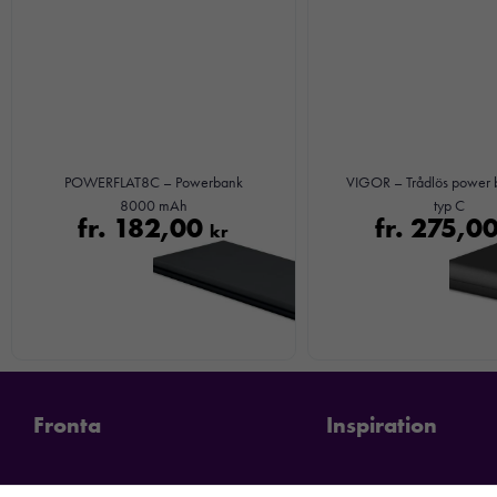
POWERFLAT8C – Powerbank
VIGOR – Trådlös power
8000 mAh
typ C
fr.
182,00
fr.
275,0
kr
Fronta
Inspiration