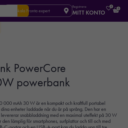
Registrera:
0
0
Din lokala Fronta expert
MITT KONTO
nk PowerCore
0W powerbank
000 mAh 30 W är en kompakt och kraftfull portabel
a dina enheter laddade när du är på språng. Den har en
 levererar snabbladdning med en maximal uteffekt på 30 W
den lämplig för smartphones, surfplattor och till och med
-C-portar och en USB-A-port kan du ladda upp till tre