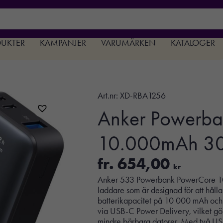
DUKTER
KAMPANJER
VARUMÄRKEN
KATALOGER
Art.nr:
XD-RBA1256
Anker Powerba
10.000mAh 3
fr.
654,00
kr
Anker 533 Powerbank PowerCore 10 
laddare som är designad för att håll
batterikapacitet på 10 000 mAh och
via USB-C Power Delivery, vilket gör 
mindre bärbara datorer. Med två USB