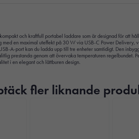
kt och kraftfull portabel laddare som är designad för att hålla
med en maximal uteffekt på 30 W via USB-C Power Delivery, vilket
A-port kan du ladda upp till tre enheter samtidigt. Den inbyggda
litlig prestanda genom att övervaka temperaturen regelbundet. P
tet i en elegant och lättburen design.
täck fler liknande produ
Nödvändiga
Dessa kakor