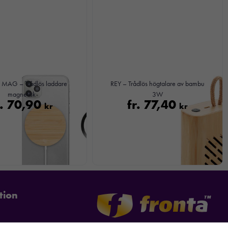
AG – Trådlös laddare
REY – Trådlös högtalare av bambu
magnetisk
3W
r.
70,90
fr.
77,40
kr
kr
tion