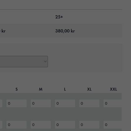
25+
0
kr
380,00
kr
S
M
L
XL
XXL