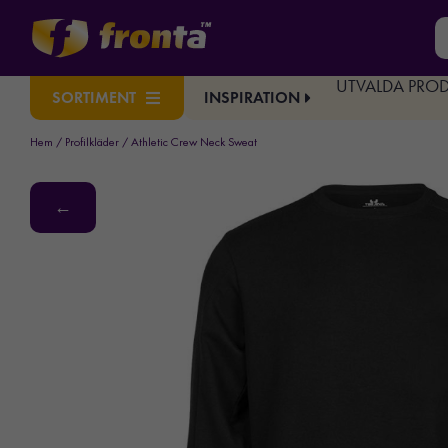
UTVALDA PRO
INSPIRATION
SORTIMENT
Hem
/
Profilkläder
/ Athletic Crew Neck Sweat
←