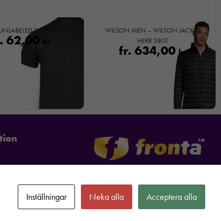
UNLABELED Tee
WILSON MEN – WILSON JACKET
r.
62,00
kr
HERR 380T
fr.
634,00
kr
tion
Inställningar
Neka alla
Acceptera alla
formation