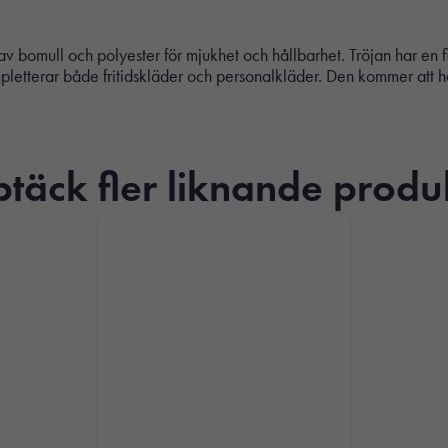
av bomull och polyester för mjukhet och hållbarhet. Tröjan har en
pletterar både fritidskläder och personalkläder. Den kommer att
täck fler liknande produ
Nödvändiga
Dessa kakor
går inte att
välja bort. De