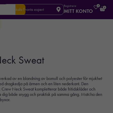
Registrera:
0
0
Din lokala Fronta expert
MITT KONTO
Neck Sweat
verkad av en blandning av bomull och polyester för mjukhet
med dragkedja på ärmen och en liten nederkant. Den
ic Crew Neck Sweat kompletterar både fritidskläder och
la dig både snygg och praktisk på samma gång. Matcha den
-byxor.