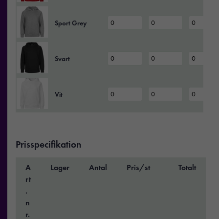
Sport Grey
Svart
Vit
Prisspecifikation
A
Lager
Antal
Pris/st
Totalt
rt
.
n
r.