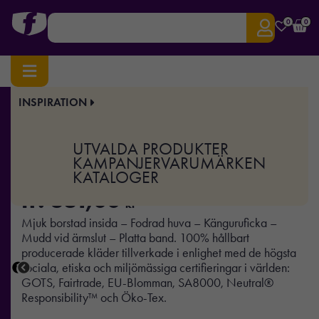
0
0
INSPIRATION
Hem
/
Profilkläder
/
Tröjor
/
Hoodies
/ Barn huvtröja
Art.nr:
NE-O13101
UTVALDA PRODUKTER
Barn huvtröja
KAMPANJER
VARUMÄRKEN
KATALOGER
fr.
381,00
kr
Mjuk borstad insida – Fodrad huva – Känguruficka –
Mudd vid ärmslut – Platta band. 100% hållbart
producerade kläder tillverkade i enlighet med de högsta
sociala, etiska och miljömässiga certifieringar i världen:
GOTS, Fairtrade, EU-Blomman, SA8000, Neutral®
Responsibility™ och Öko-Tex.