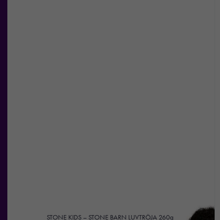
funktionalitet
att försvinna
från
hemsidan.
Marknadsföring
Genom att dela
med dig av dina
intressen och ditt
beteende när du
surfar ökar du
chansen att få se
personligt
anpassat innehåll
och
erbjudanden.
STONE KIDS – STONE BARN LUVTRÖJA 260g