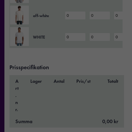
off‑white
WHITE
Prisspecifikation
A
Lager
Antal
Pris/st
Totalt
rt
.
n
r.
Summa
0,00 kr