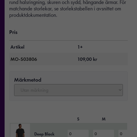
rund halsringning, skuren och sydd, hängande ärmar. För
matchande storlekar, se storlekstabellen i avsnittet om
produktdokumentation.
Pris
Artikel
1+
MO-S03806
109,00
kr
Märkmetod
S
M
L
Deep Black