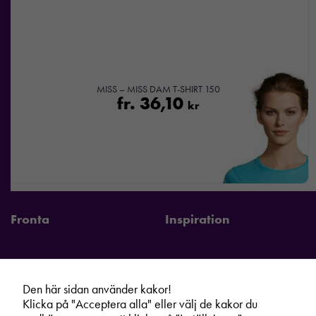
MISS – MISS DAM T-SHIRT 150
fr.
36,10
kr
Fronta
Inspiration
Den här sidan använder kakor!
Fronta Sverige AB
Information
Klicka på "Acceptera alla" eller välj de kakor du