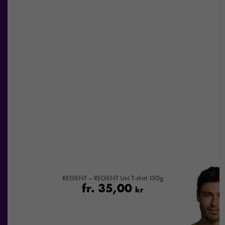
från
hemsidan.
Marknadsföring
Genom att dela
med dig av dina
intressen och ditt
beteende när du
surfar ökar du
chansen att få se
personligt
anpassat innehåll
och
erbjudanden.
REGENT – REGENT Uni T-shirt 150g
fr.
35,00
kr