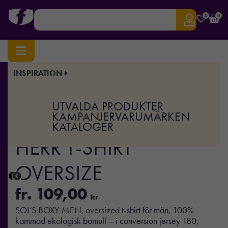
0
0
INSPIRATION
Hem
/
Profilkläder
/
T-shirts & Toppar
/ BOXY MEN – BOXY HERR T-SHIRT OVERSIZE
Art.nr:
MO-S03806
UTVALDA PRODUKTER
BOXY MEN – BOXY
KAMPANJER
VARUMÄRKEN
KATALOGER
HERR T-SHIRT
OVERSIZE
fr.
109,00
kr
SOL’S BOXY MEN, oversized t-shirt för män, 100%
kammad ekologisk bomull – i conversion jersey 180,