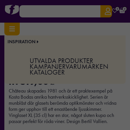
0
0
INSPIRATION
Hem
/
Hem & Kök
/ Château vinglas 35cl
Art.nr:
OK-7021213-H
UTVALDA PRODUKTER
Château vinglas 35cl
KAMPANJER
VARUMÄRKEN
KATALOGER
fr.
519,00
kr
Château skapades 1981 och är ett praktexempel på
Kosta Bodas anrika hantverksskicklighet. Serien är
munblåst där glasets berömda optikmönster och vridna
form ger upphov till ett enastående ljusskimmer.
Vinglaset XL (35 cl) har en stor, något sluten kupa och
passar perfekt för röda viner. Design Bertil Vallien.