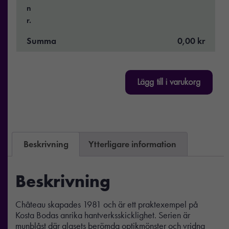
n
r.
Summa
0,00 kr
Lägg till i varukorg
Beskrivning
Ytterligare information
Beskrivning
Château skapades 1981 och är ett praktexempel på
Kosta Bodas anrika hantverksskicklighet. Serien är
munblåst där glasets berömda optikmönster och vridna