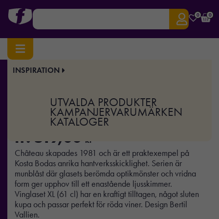
0
0
INSPIRATION
Hem
/
Hem & Kök
/ Château vinglas 61cl
Art.nr:
OK-7021214-H
UTVALDA PRODUKTER
Château vinglas 61cl
KAMPANJER
VARUMÄRKEN
KATALOGER
fr.
519,00
kr
Château skapades 1981 och är ett praktexempel på
Kosta Bodas anrika hantverksskicklighet. Serien är
munblåst där glasets berömda optikmönster och vridna
form ger upphov till ett enastående ljusskimmer.
Vinglaset XL (61 cl) har en kraftigt tilltagen, något sluten
kupa och passar perfekt för röda viner. Design Bertil
Vallien.