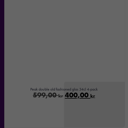
Nödvändiga
Dessa kakor
går inte att
välja bort. De
behövs för att
hemsidan
över huvud
taget ska
Peak double old fashioned glas 34cl 4-pack
fungera.
599,00
400,00
kr
kr
Statistik
För att vi ska
kunna