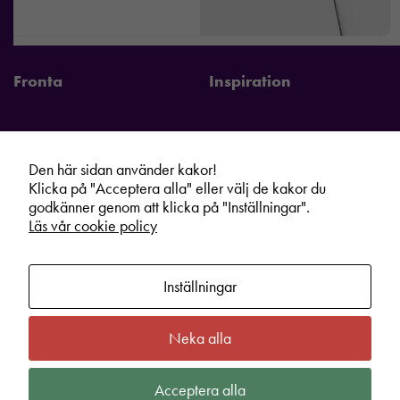
Fronta
Inspiration
Den här sidan använder kakor!
Fronta Sverige AB
Information
Klicka på "Acceptera alla" eller välj de kakor du
Kontakta din lokala Fronta expert
Kampanjer
godkänner genom att klicka på "Inställningar".
Läs vår cookie policy
Vår service
Varumärken
Kundshop
Hållbarhet
Inställningar
Om oss
Cookie information
Bli lokal Fronta expert
Integritetspolicy
Neka alla
Kontakt
Köpvillkor
Acceptera alla