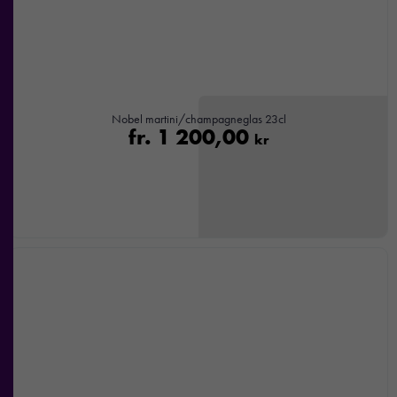
nekar de
här kakorna
kommer viss
funktionalitet
att försvinna
från
Nobel martini/champagneglas 23cl
hemsidan.
fr.
1 200,00
kr
Marknadsföring
Genom att dela
med dig av dina
intressen och ditt
beteende när du
surfar ökar du
chansen att få se
personligt
anpassat innehåll
och
erbjudanden.