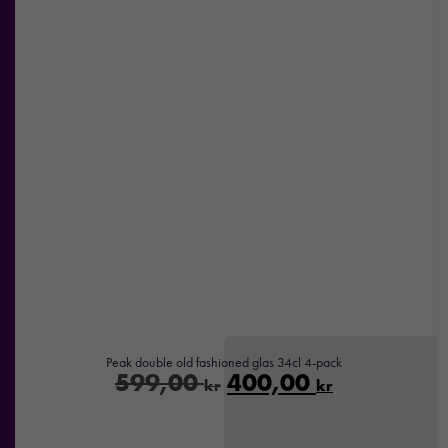
Nödvändiga
Dessa kakor
går inte att
välja bort. De
behövs för att
hemsidan
över huvud
taget ska
fungera.
Peak double old fashioned glas 34cl 4-pack
599,00
400,00
kr
kr
Statistik
För att vi ska