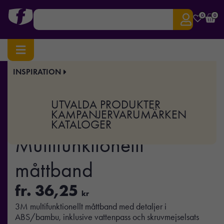
0
0
INSPIRATION
Hem
/
Hem & Kök
/ CINTA – Multifunktionellt måttband
Art.nr:
MO-MO2533
UTVALDA PRODUKTER
CINTA –
KAMPANJER
VARUMÄRKEN
KATALOGER
Multifunktionellt
måttband
fr.
36,25
kr
3M multifunktionellt måttband med detaljer i
ABS/bambu, inklusive vattenpass och skruvmejselsats