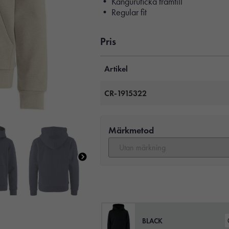
• Känguruficka framtill
• Regular fit
Pris
Artikel
CR-1915322
Märkmetod
BLACK