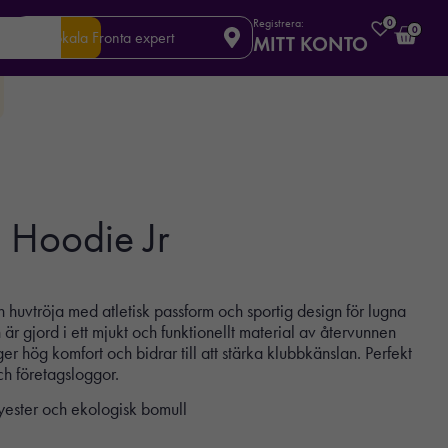
Registrera:
0
0
Din lokala Fronta expert
MITT KONTO
 Hoodie Jr
uvtröja med atletisk passform och sportig design för lugna
är gjord i ett mjukt och funktionellt material av återvunnen
r hög komfort och bidrar till att stärka klubbkänslan. Perfekt
ch företagsloggor.
ester och ekologisk bomull