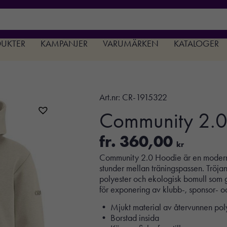
DUKTER
KAMPANJER
VARUMÄRKEN
KATALOGER
Art.nr:
CR-1915322
Community 2.0
fr.
360,00
kr
Community 2.0 Hoodie är en modern h
stunder mellan träningspassen. Tröjan 
polyester och ekologisk bomull som ge
för exponering av klubb-, sponsor- o
• Mjukt material av återvunnen poly
• Borstad insida