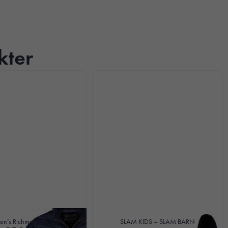
kter
n’s Richmond Jacket
SLAM KIDS – SLAM BARN