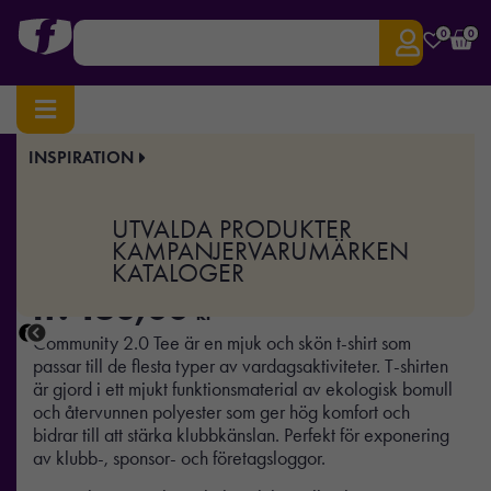
0
0
INSPIRATION
Hem
/
Sport & Träning
/ Community 2.0 Tee Jr
Art.nr:
CR-1915323
UTVALDA PRODUKTER
Community 2.0 Tee Jr
KAMPANJER
VARUMÄRKEN
KATALOGER
fr.
160,00
kr
Community 2.0 Tee är en mjuk och skön t-shirt som
passar till de flesta typer av vardagsaktiviteter. T-shirten
är gjord i ett mjukt funktionsmaterial av ekologisk bomull
och återvunnen polyester som ger hög komfort och
bidrar till att stärka klubbkänslan. Perfekt för exponering
av klubb-, sponsor- och företagsloggor.