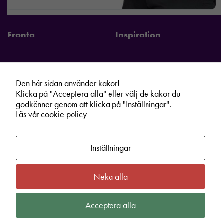
Fronta
Inspiration
Den här sidan använder kakor!
Fronta Sverige AB
Information
Klicka på "Acceptera alla" eller välj de kakor du
godkänner genom att klicka på "Inställningar".
Kontakta din lokala Fronta expert
Kampanjer
Läs vår cookie policy
Vår service
Varumärken
Kundshop
Hållbarhet
Inställningar
Om oss
Cookie information
Bli lokal Fronta expert
Integritetspolicy
Neka alla
Kontakt
Köpvillkor
Acceptera alla