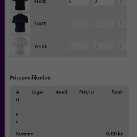
BLACK
BLAZE
WHITE
Prisspecifikation
A
Lager
Antal
Pris/st
Totalt
rt
.
n
r.
Summa
0,00 kr