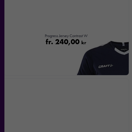
Progress Jersey Contrast W
fr.
240,00
kr
Nödvändiga
Dessa kakor
går inte att
välja bort. De