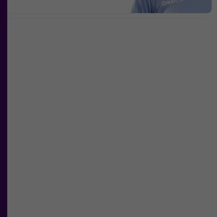
Upplevelse
För att vår
hemsida ska
prestera så
bra som
möjligt under
ditt besök.
Om du
nekar de
här kakorna
kommer viss
funktionalitet
att försvinna
från
hemsidan.
Marknadsföring
Genom att dela