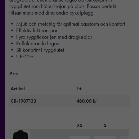
ryggslutet som håller tröjan på plats. Passar perfekt
tillsammans med dina andra cykelplagg.
• Mjuk och stretchig för optimal passform och komfort
• Effektiv fukttransport
• Fyra ryggfickor (en med dragkedja)
• Reflekterande logos
• Silikonprint i ryggslutet
• UPF25+
Pris
Artikel
1+
CR-1907133
480,00
kr
XS
S
M