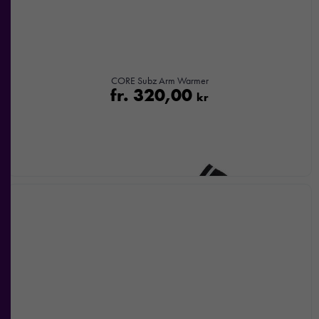
med dig av dina
intressen och ditt
beteende när du
surfar ökar du
chansen att få se
CORE Subz Arm Warmer
personligt
fr.
320,00
kr
anpassat innehåll
och
erbjudanden.