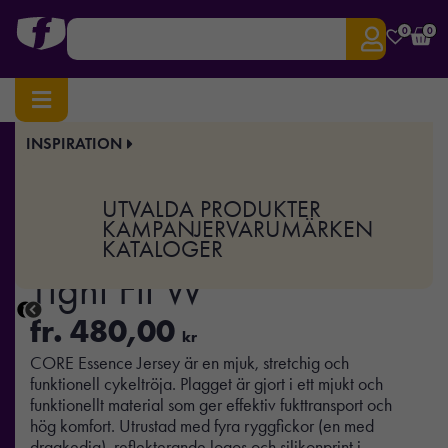
0
0
INSPIRATION
Hem
/
Sport & Träning
/ CORE Essence Jersey Tight Fit W
Art.nr:
CR-1907133
UTVALDA PRODUKTER
CORE Essence Jersey
KAMPANJER
VARUMÄRKEN
KATALOGER
Tight Fit W
fr.
480,00
kr
CORE Essence Jersey är en mjuk, stretchig och
funktionell cykeltröja. Plagget är gjort i ett mjukt och
funktionellt material som ger effektiv fukttransport och
hög komfort. Utrustad med fyra ryggfickor (en med
dragkedja), reflekterande logos och silikonprint i