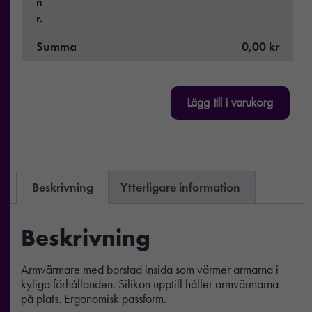
n
r.
Summa
0,00 kr
Lägg till i varukorg
Beskrivning
Ytterligare information
Beskrivning
Armvärmare med borstad insida som värmer armarna i
kyliga förhållanden. Silikon upptill håller armvärmarna
på plats. Ergonomisk passform.