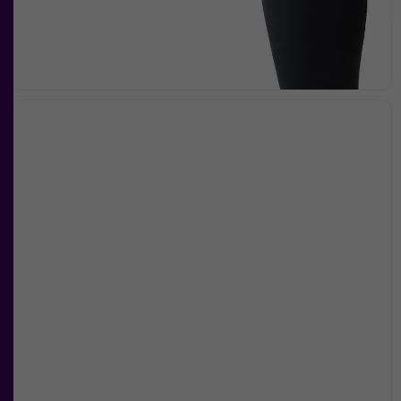
att försvinna
från
hemsidan.
Marknadsföring
Genom att dela
med dig av dina
intressen och ditt
beteende när du
surfar ökar du
chansen att få se
personligt
anpassat innehåll
och
erbjudanden.