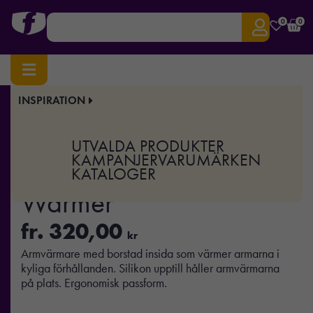
0
0
INSPIRATION
Hem
/
Sport & Träning
/ CORE Subz Arm Warmer
Art.nr:
CR-1904061
UTVALDA PRODUKTER
CORE Subz Arm
KAMPANJER
VARUMÄRKEN
KATALOGER
Warmer
fr.
320,00
kr
Armvärmare med borstad insida som värmer armarna i
kyliga förhållanden. Silikon upptill håller armvärmarna
på plats. Ergonomisk passform.