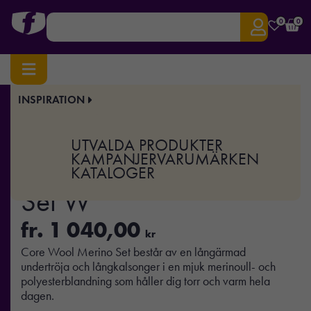
0
0
INSPIRATION
Hem
/
Sport & Träning
/ CORE Wool Merino Set W
Art.nr:
CR-1909710
UTVALDA PRODUKTER
CORE Wool Merino
KAMPANJER
VARUMÄRKEN
KATALOGER
Set W
fr.
1 040,00
kr
Core Wool Merino Set består av en långärmad
undertröja och långkalsonger i en mjuk merinoull- och
polyesterblandning som håller dig torr och varm hela
dagen.