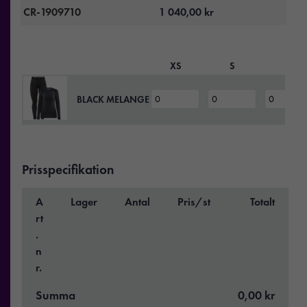
CR-1909710
1 040,00
kr
XS
S
M
BLACK MELANGE
Prisspecifikation
A
Lager
Antal
Pris/st
Totalt
rt
.
n
r.
Summa
0,00 kr