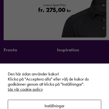
Luxury Sport Polo
fr.
275,00
kr
Fronta
Inspiration
Den här sidan använder kakor!
Fronta Sverige AB
Information
Klicka på "Acceptera alla" eller välj de kakor du
godkänner genom att klicka på "Inställningar".
Kontakta din lokala Fronta expert
Kampanjer
Läs vår cookie policy
Vår service
Varumärken
Kundshop
Hållbarhet
Inställningar