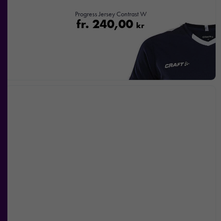
hemsidan
Progress Jersey Contrast W
används.
fr.
240,00
kr
Upplevelse
För att vår
hemsida ska
prestera så
bra som
möjligt under
ditt besök.
Om du
nekar de
här kakorna
kommer viss
funktionalitet
att försvinna
från
hemsidan.