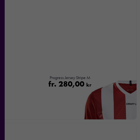
Marknadsföring
Genom att dela
med dig av dina
intressen och ditt
beteende när du
surfar ökar du
chansen att få se
personligt
anpassat innehåll
och
Progress Jersey Stripe M
erbjudanden.
fr.
280,00
kr