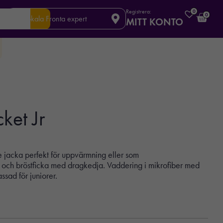
Registrera:
0
0
Din lokala Fronta expert
MITT KONTO
cket Jr
 jacka perfekt för uppvärmning eller som
 och bröstficka med dragkedja. Vaddering i mikrofiber med
sad för juniorer.