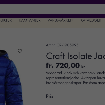
DUKTER
KAMPANJER
VARUMÄRKEN
KATALOGER
Art.nr:
CR-1905995
Craft Isolate Ja
fr.
720,00
kr
Vadderad, vind- och vattenavvisande
representationsjacka. Avtagbar huva
bra värmeegenskaper. Passform anpas
Pris