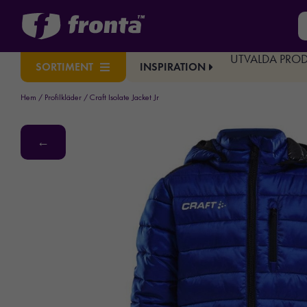
UTVALDA PRO
INSPIRATION
SORTIMENT
Hem
/
Profilkläder
/ Craft Isolate Jacket Jr
←