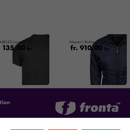
BELED Loose Fit Tee
Women’s Richmond Jacket
.
135,00
fr.
910,00
kr
kr
tion