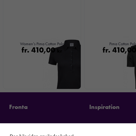
Women’s Pima Cotton Polo
Pima Cotton Pol
fr.
410,00
fr.
410,0
kr
Fronta
Inspiration