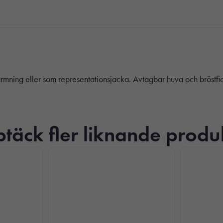
rmning eller som representationsjacka. Avtagbar huva och bröstf
täck fler liknande produ
Nödvändiga
Dessa kakor