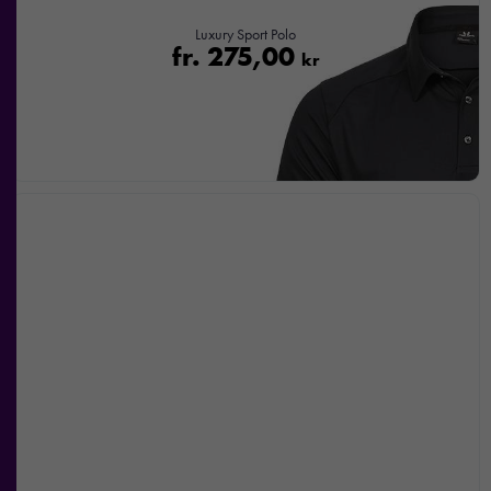
funktionalitet
Luxury Sport Polo
att försvinna
fr.
275,00
kr
från
hemsidan.
Marknadsföring
Genom att dela
med dig av dina
intressen och ditt
beteende när du
surfar ökar du
chansen att få se
personligt
anpassat innehåll
och
erbjudanden.