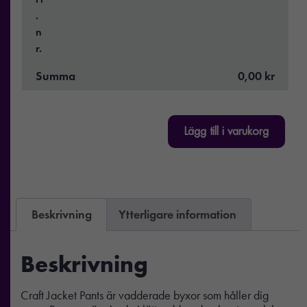
.
n
r.
Summa
0,00 kr
Lägg till i varukorg
Beskrivning
Ytterligare information
Beskrivning
Craft Jacket Pants är vadderade byxor som håller dig