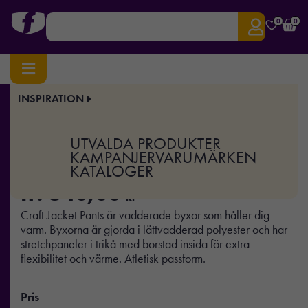
0
0
INSPIRATION
Hem
/
Sport & Träning
/ Craft Pants Warm W
Art.nr:
CR-1909087
UTVALDA PRODUKTER
Craft Pants Warm W
KAMPANJER
VARUMÄRKEN
KATALOGER
fr.
640,00
kr
Craft Jacket Pants är vadderade byxor som håller dig
varm. Byxorna är gjorda i lättvadderad polyester och har
stretchpaneler i trikå med borstad insida för extra
flexibilitet och värme. Atletisk passform.
Pris