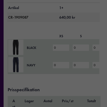
Artikel
1+
CR-1909087
640,00
kr
XS
S
M
BLACK
NAVY
Prisspecifikation
A
Lager
Antal
Pris/st
Totalt
rt