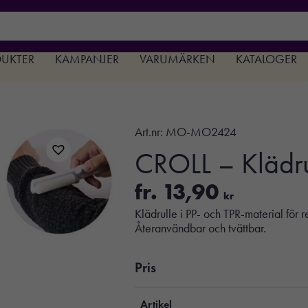
DUKTER
KAMPANJER
VARUMÄRKEN
KATALOGER
Art.nr:
MO-MO2424
CROLL – Klädrull
fr.
13,90
kr
Klädrulle i PP- och TPR-material för re
Återanvändbar och tvättbar.
Pris
Artikel