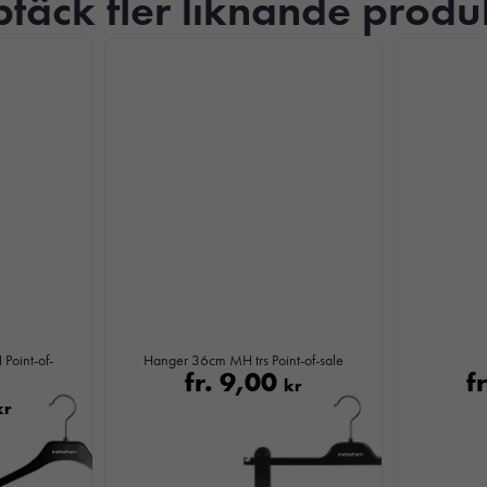
täck fler liknande produ
Nödvändiga
Dessa kakor
går inte att
Point-of-
Hanger 36cm MH trs Point-of-sale
fr.
9,00
f
välja bort. De
kr
behövs för att
kr
hemsidan
över huvud
taget ska