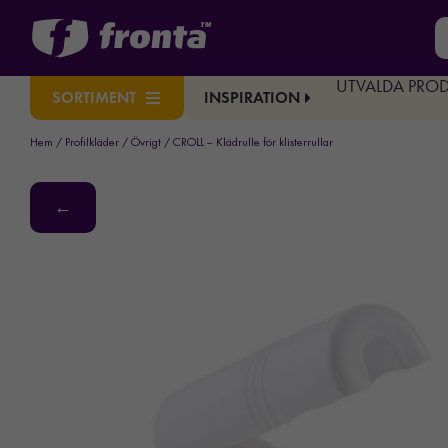
UTVALDA PRO
INSPIRATION
SORTIMENT
Hem
/
Profilkläder
/
Övrigt
/ CROLL – Klädrulle för klisterrullar
←