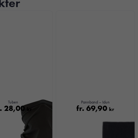
kter
Tuben
Pannband – Idun
r.
28,00
fr.
69,90
kr
kr