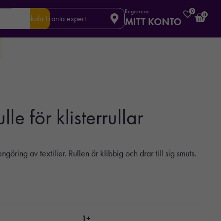
Registrera:
0
0
Din lokala Fronta expert
MITT KONTO
e för klisterrullar
ngöring av textilier. Rullen är klibbig och drar till sig smuts.
1+