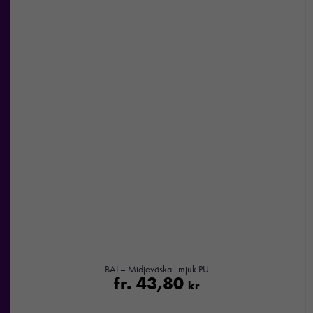
Nödvändiga
Dessa kakor
går inte att
välja bort. De
behövs för att
hemsidan
över huvud
taget ska
fungera.
BAI – Midjeväska i mjuk PU
fr.
43,80
kr
Statistik
För att vi ska