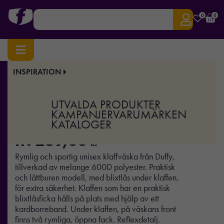
0
0
INSPIRATION
Hem
/
Väskor & Researtiklar
/ Duffy, flapbag
Art.nr:
CO-5000112
UTVALDA PRODUKTER
Duffy, flapbag
KAMPANJER
VARUMÄRKEN
KATALOGER
fr.
239,00
kr
Rymlig och sportig unisex klaffväska från Duffy,
tillverkad av melange 600D polyester. Praktisk
och lättburen modell, med blixtlås under klaffen,
för extra säkerhet. Klaffen som har en praktisk
blixtlåsficka hålls på plats med hjälp av ett
kardborreband. Under klaffen, på väskans front
finns två rymliga, öppna fack. Reflexdetalj.