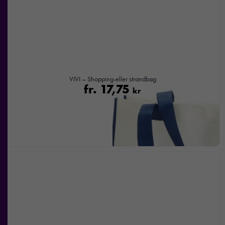
nekar de
här kakorna
kommer viss
funktionalitet
att försvinna
från
hemsidan.
VIVI – Shopping-eller strandbag
fr.
17,75
kr
Marknadsföring
Genom att dela
med dig av dina
intressen och ditt
beteende när du
surfar ökar du
chansen att få se
personligt
anpassat innehåll
och
erbjudanden.