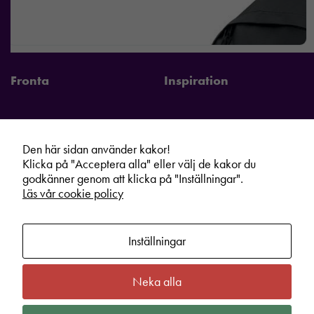
Fronta
Inspiration
Den här sidan använder kakor!
Fronta Sverige AB
Information
Klicka på "Acceptera alla" eller välj de kakor du
godkänner genom att klicka på "Inställningar".
Kontakta din lokala Fronta expert
Kampanjer
Läs vår cookie policy
Vår service
Varumärken
Kundshop
Hållbarhet
Inställningar
Om oss
Cookie information
Bli lokal Fronta expert
Integritetspolicy
Neka alla
Kontakt
Köpvillkor