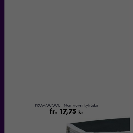
Nödvändiga
Dessa kakor
går inte att
välja bort. De
behövs för att
hemsidan
över huvud
taget ska
fungera.
PROMOCOOL – Non-woven kylväska
fr.
17,75
kr
Statistik
För att vi ska