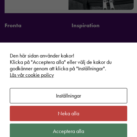
Fronta
Inspiration
Den här sidan använder kakor!
Fronta Sverige AB
Information
Klicka på "Acceptera alla" eller välj de kakor du
Kontakta din lokala Fronta expert
Kampanjer
godkänner genom att klicka på "Inställningar".
Läs vår cookie policy
Vår service
Varumärken
Kundshop
Hållbarhet
Inställningar
Om oss
Cookie information
Bli lokal Fronta expert
Integritetspolicy
Neka alla
Kontakt
Köpvillkor
Acceptera alla