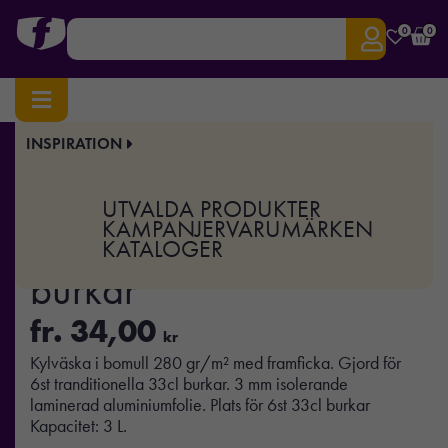
0
0
INSPIRATION
Hem
/
Väskor & Researtiklar
/
Kylväskor
/ EVAN – Kylväska för 6 burkar
Art.nr:
MO-MO6803
UTVALDA PRODUKTER
EVAN – Kylväska för 6
KAMPANJER
VARUMÄRKEN
KATALOGER
burkar
fr.
34,00
kr
Kylväska i bomull 280 gr/m² med framficka. Gjord för
6st tranditionella 33cl burkar. 3 mm isolerande
laminerad aluminiumfolie. Plats för 6st 33cl burkar
Kapacitet: 3 L.