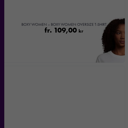
med dig av dina
intressen och ditt
beteende när du
surfar ökar du
BOXY WOMEN – BOXY WOMEN OVERSIZE T-SHIRT
chansen att få se
fr.
109,00
kr
personligt
anpassat innehåll
och
erbjudanden.