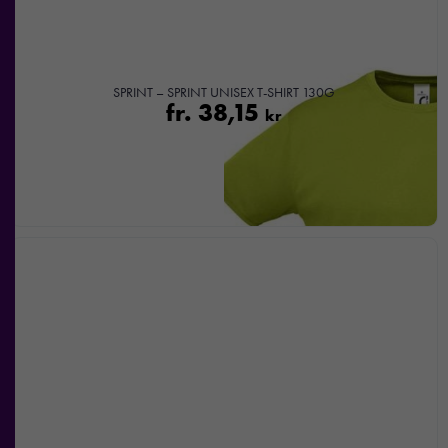
SPRINT – SPRINT UNISEX T-SHIRT 130G
fr.
38,15
kr
Nödvändiga
Dessa kakor
går inte att
välja bort. De