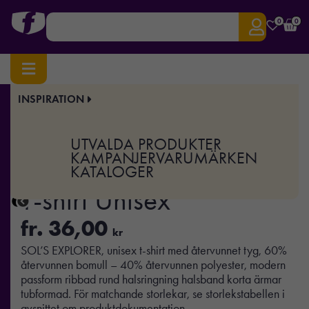
0
0
INSPIRATION
Hem
/
Profilkläder
/
T-shirts & Toppar
/ EXPLORER – Explorer T-shirt Unisex
Art.nr:
MO-S04461
UTVALDA PRODUKTER
EXPLORER – Explorer
KAMPANJER
VARUMÄRKEN
KATALOGER
T-shirt Unisex
fr.
36,00
kr
SOL’S EXPLORER, unisex t-shirt med återvunnet tyg, 60%
återvunnen bomull – 40% återvunnen polyester, modern
passform ribbad rund halsringning halsband korta ärmar
tubformad. För matchande storlekar, se storlekstabellen i
avsnittet om produktdokumentation.