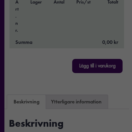
A
Lager
Antal
Pris/st
Totalt
rt
.
n
r.
Summa
0,00 kr
Lägg till i varukorg
Beskrivning
Ytterligare information
Beskrivning