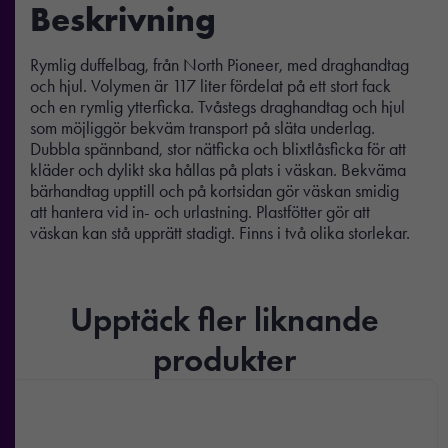
Beskrivning
Rymlig duffelbag, från North Pioneer, med draghandtag
och hjul. Volymen är 117 liter fördelat på ett stort fack
och en rymlig ytterficka. Tvåstegs draghandtag och hjul
som möjliggör bekväm transport på släta underlag.
Dubbla spännband, stor nätficka och blixtlåsficka för att
kläder och dylikt ska hållas på plats i väskan. Bekväma
bärhandtag upptill och på kortsidan gör väskan smidig
att hantera vid in- och urlastning. Plastfötter gör att
väskan kan stå upprätt stadigt. Finns i två olika storlekar.
Upptäck fler liknande
produkter