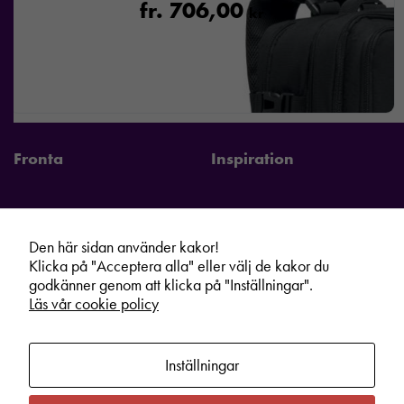
fr.
706,00
kr
Fronta
Inspiration
Den här sidan använder kakor!
Fronta Sverige AB
Information
Klicka på "Acceptera alla" eller välj de kakor du
godkänner genom att klicka på "Inställningar".
Kontakta din lokala Fronta expert
Kampanjer
Läs vår cookie policy
Vår service
Varumärken
Kundshop
Hållbarhet
Inställningar
Om oss
Cookie information