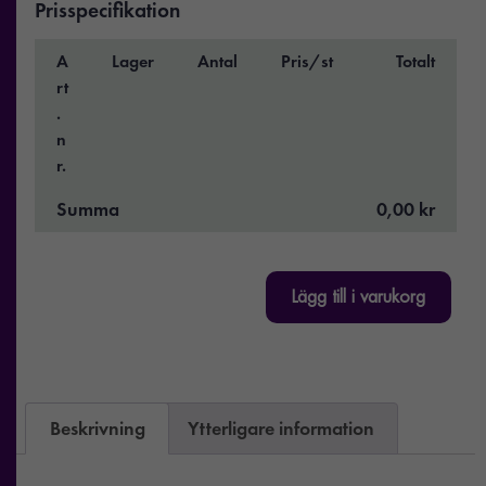
Prisspecifikation
A
Lager
Antal
Pris/st
Totalt
rt
.
n
r.
Summa
0,00 kr
Lägg till i varukorg
Beskrivning
Ytterligare information