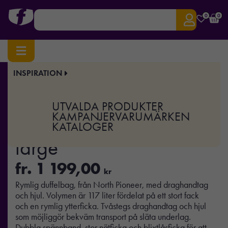
0
0
INSPIRATION
Hem
/
Väskor & Researtiklar
/ Flight Wheled bag large
Art.nr:
CO-7120048
UTVALDA PRODUKTER
Flight Wheled bag
KAMPANJER
VARUMÄRKEN
KATALOGER
large
fr.
1 199,00
kr
Rymlig duffelbag, från North Pioneer, med draghandtag
och hjul. Volymen är 117 liter fördelat på ett stort fack
och en rymlig ytterficka. Tvåstegs draghandtag och hjul
som möjliggör bekväm transport på släta underlag.
Dubbla spännband, stor nätficka och blixtlåsficka för att