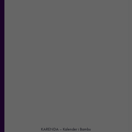
Nödvändiga
Dessa kakor
går inte att
välja bort. De
behövs för att
hemsidan
över huvud
taget ska
fungera.
KARENDA – Kalender i Bambu