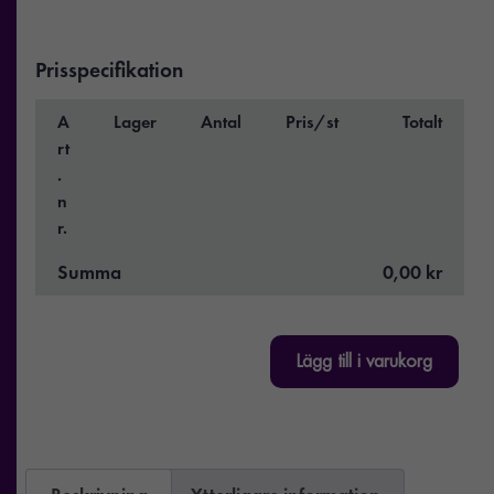
Prisspecifikation
A
Lager
Antal
Pris/st
Totalt
rt
.
n
r.
Summa
0,00 kr
Lägg till i varukorg