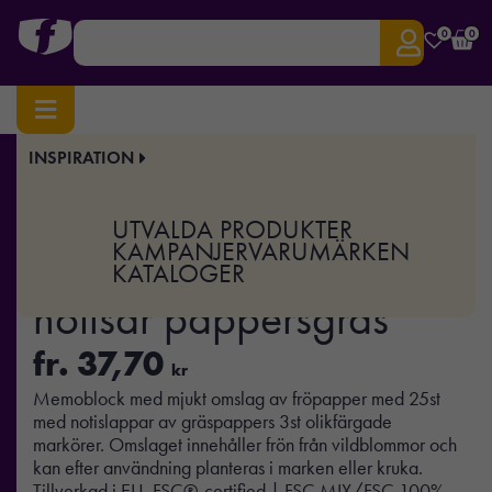
0
0
INSPIRATION
Hem
/
Kontor
/ GROW ME – Set med notisar pappersgräs
Art.nr:
MO-MO6235
UTVALDA PRODUKTER
GROW ME – Set med
KAMPANJER
VARUMÄRKEN
KATALOGER
notisar pappersgräs
fr.
37,70
kr
Memoblock med mjukt omslag av fröpapper med 25st
med notislappar av gräspappers 3st olikfärgade
markörer. Omslaget innehåller frön från vildblommor och
kan efter användning planteras i marken eller kruka.
Tillverkad i EU. FSC®-certified | FSC MIX/FSC 100%,