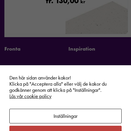
fr.
130,00
kr
Fronta
Inspiration
Den här sidan använder kakor!
Fronta Sverige AB
Information
Klicka på "Acceptera alla" eller välj de kakor du
Kontakta din lokala Fronta expert
Kampanjer
godkänner genom att klicka på "Inställningar".
Läs vår cookie policy
Vår service
Varumärken
Kundshop
Hållbarhet
Inställningar
Om oss
Cookie information
Bli lokal Fronta expert
Integritetspolicy