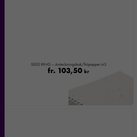
Om du
nekar de
här kakorna
kommer viss
funktionalitet
att försvinna
från
hemsidan.
SEED RING – Anteckningsbok/fröpapper A5
fr.
103,50
kr
Marknadsföring
Genom att dela
med dig av dina
intressen och ditt
beteende när du
surfar ökar du
chansen att få se
personligt
anpassat innehåll
och