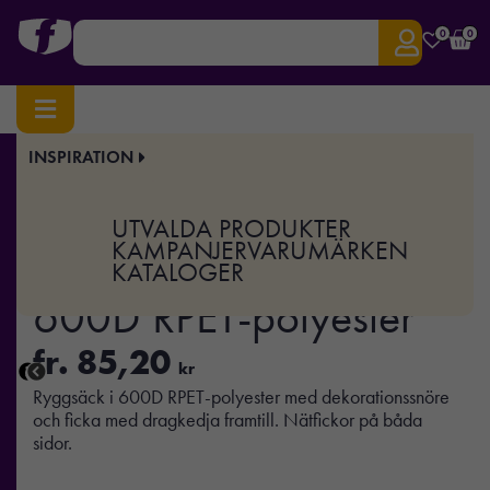
0
0
INSPIRATION
Hem
/
Väskor & Researtiklar
/
Ryggsäckar
/ HIGE – Ryggsäck 600D RPET-polyester
Art.nr:
MO-MO2491
UTVALDA PRODUKTER
HIGE – Ryggsäck
KAMPANJER
VARUMÄRKEN
KATALOGER
600D RPET-polyester
fr.
85,20
kr
Ryggsäck i 600D RPET-polyester med dekorationssnöre
och ficka med dragkedja framtill. Nätfickor på båda
sidor.