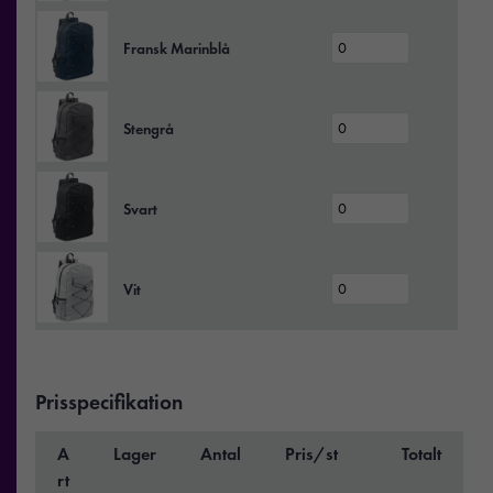
Fransk Marinblå
Stengrå
Svart
Vit
Prisspecifikation
A
Lager
Antal
Pris/st
Totalt
rt