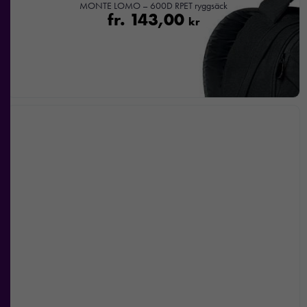
MONTE LOMO – 600D RPET ryggsäck
fr.
143,00
kr
Nödvändiga
Dessa kakor
går inte att
välja bort. De
behövs för att
hemsidan