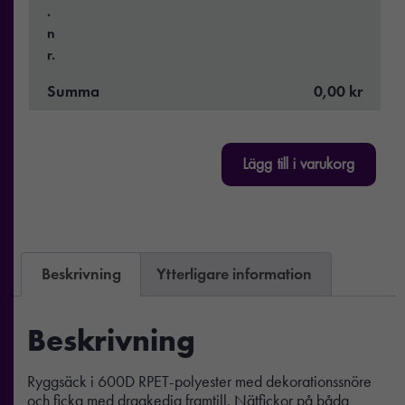
.
n
r.
Summa
0,00 kr
Lägg till i varukorg
Beskrivning
Ytterligare information
Beskrivning
Ryggsäck i 600D RPET-polyester med dekorationssnöre
och ficka med dragkedja framtill. Nätfickor på båda