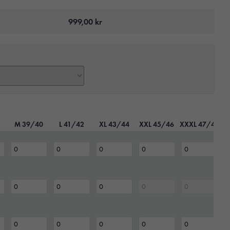
999,00
kr
M 39/40
L 41/42
XL 43/44
XXL 45/46
XXXL 47/48
4