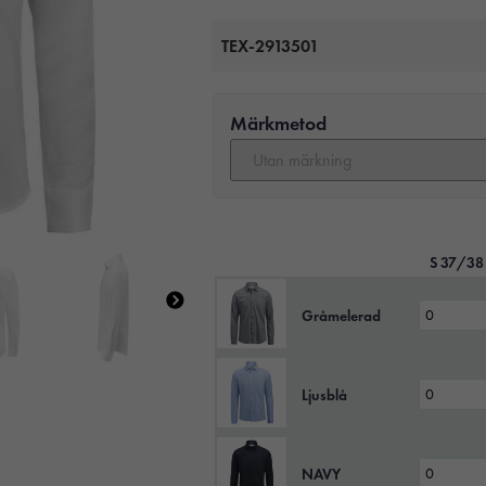
TEX-2913501
Märkmetod
S 37/38
Gråmelerad
Ljusblå
NAVY