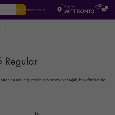
Registrera:
0
0
Din lokala Fronta expert
MITT KONTO
5 Regular
jortan en naturlig stretch och en mycket mjuk, bekväm känsla.
1+