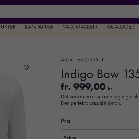
DUKTER
KAMPANJER
VARUMÄRKEN
KATALOGER
Art.nr:
TEX-2913501
Indigo Bow 13
fr.
999,00
kr
Det vackra pikéstickade tyget ger sk
Den perfekta casualskjortan.
Pris
Artikel