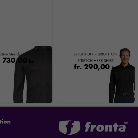
ctive Stretch Shirt
BRIGHTON – BRIGHTON
.
730,00
kr
STRETCH HERR SHIRT
fr.
290,00
kr
tion