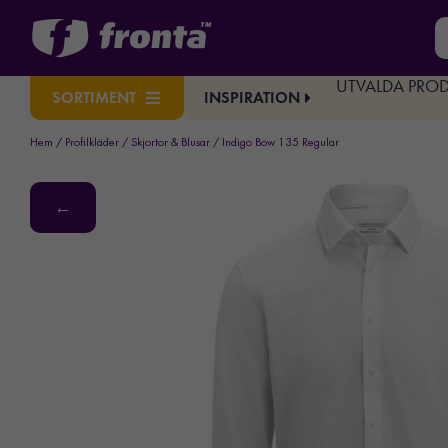
UTVALDA PRO
INSPIRATION
SORTIMENT
Hem
/
Profilkläder
/
Skjortor & Blusar
/ Indigo Bow 135 Regular
←