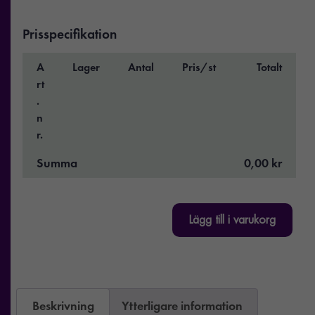
Prisspecifikation
A
Lager
Antal
Pris/st
Totalt
rt
.
n
r.
Summa
0,00 kr
Lägg till i varukorg
Beskrivning
Ytterligare information