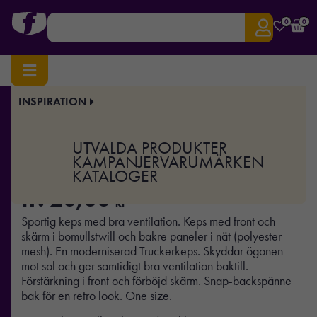
0
0
INSPIRATION
Hem
/
Kepsar
/ Keps – Mesh
Art.nr:
GTK-262
UTVALDA PRODUKTER
Keps – Mesh
KAMPANJER
VARUMÄRKEN
KATALOGER
fr.
20,00
kr
Sportig keps med bra ventilation. Keps med front och
skärm i bomullstwill och bakre paneler i nät (polyester
mesh). En moderniserad Truckerkeps. Skyddar ögonen
mot sol och ger samtidigt bra ventilation baktill.
Förstärkning i front och förböjd skärm. Snap-backspänne
bak för en retro look. One size.