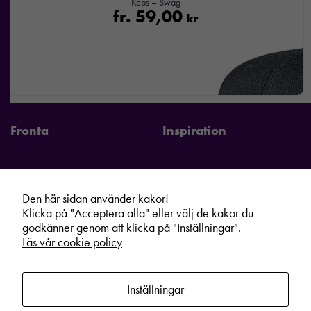
Keps – Swag
fr.
59,00
kr
Fronta
Inspiration
Den här sidan använder kakor!
Fronta Sverige AB
Information
Klicka på "Acceptera alla" eller välj de kakor du
godkänner genom att klicka på "Inställningar".
Kontakta din lokala Fronta expert
Kampanjer
Läs vår cookie policy
Vår service
Varumärken
Kundshop
Hållbarhet
Inställningar
Om oss
Cookie information