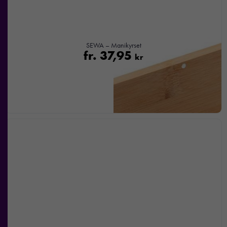
SEWA – Manikyrset
fr.
37,95
kr
Nödvändiga
Dessa kakor
går inte att
välja bort. De