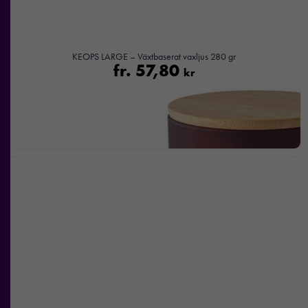
med dig av dina
intressen och ditt
beteende när du
surfar ökar du
KEOPS LARGE – Växtbaserat vaxljus 280 gr
chansen att få se
fr.
57,80
kr
personligt
anpassat innehåll
och
erbjudanden.