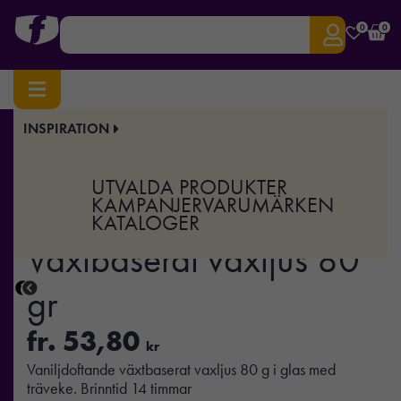
0
0
INSPIRATION
Hem
/
Hälsa
/
Må bra
/ KIVAS WOOD – Växtbaserat vaxljus 80 gr
Art.nr:
MO-MO2708
UTVALDA PRODUKTER
KIVAS WOOD –
KAMPANJER
VARUMÄRKEN
KATALOGER
Växtbaserat vaxljus 80
gr
fr.
53,80
kr
Vaniljdoftande växtbaserat vaxljus 80 g i glas med
träveke. Brinntid 14 timmar