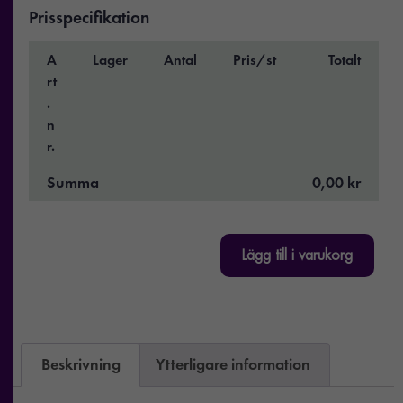
Prisspecifikation
A
Lager
Antal
Pris/st
Totalt
rt
.
n
r.
Summa
0,00 kr
Lägg till i varukorg
Beskrivning
Ytterligare information