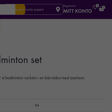
Registrera:
0
0
Din lokala Fronta expert
MITT KONTO
inton set
 2 st badminton rackets i en bärväska med axelrem.
1+