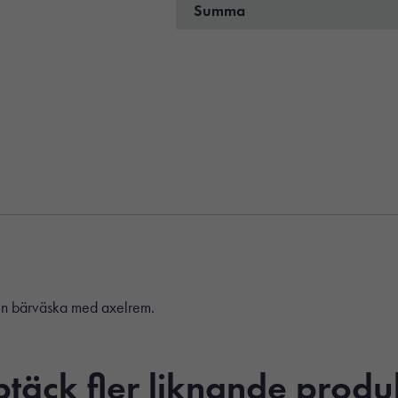
Summa
i en bärväska med axelrem.
täck fler liknande produ