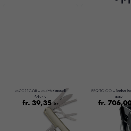
MCGREGOR – Multifunktionell
BBQ TO GO – Bärbar kol
fickkniv
stativ
fr.
39,35
fr.
706,0
kr