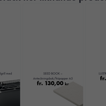
Nödvändiga
Dessa kakor
grill med
SEED BOOK –
LUSTR
går inte att
fr
Anteckningsbok/fröpapper A5
välja bort. De
0
fr.
130,00
kr
kr
behövs för att
hemsidan
över huvud
taget ska