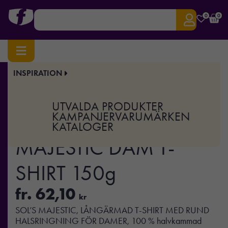
0
0
INSPIRATION
Hem
/
Profilkläder
/
T-shirts & Toppar
/ MAJESTIC – MAJESTIC DAM T-SHIRT 150g
Art.nr:
MO-S11425
UTVALDA PRODUKTER
MAJESTIC –
KAMPANJER
VARUMÄRKEN
KATALOGER
MAJESTIC DAM T-
SHIRT 150g
fr.
62,10
kr
SOL’S MAJESTIC, LÅNGÄRMAD T-SHIRT MED RUND
HALSRINGNING FÖR DAMER, 100 % halvkammad