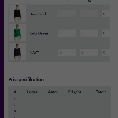
S
M
L
Deep Black
Kelly Green
NAVY
Prisspecifikation
A
Lager
Antal
Pris/st
Totalt
rt
.
n
r.