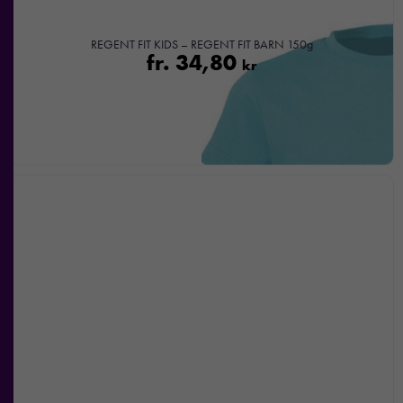
REGENT FIT KIDS – REGENT FIT BARN 150g
fr.
34,80
kr
Nödvändiga
Dessa kakor
går inte att
välja bort. De
behövs för att