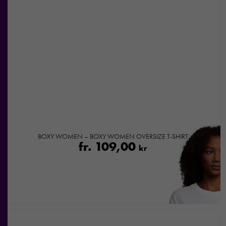
hemsidan
över huvud
taget ska
fungera.
Statistik
För att vi ska
kunna
förbättra
hemsidans
funktionalitet
BOXY WOMEN – BOXY WOMEN OVERSIZE T-SHIRT
och
fr.
109,00
kr
uppbyggnad,
baserat på
hur
hemsidan
används.