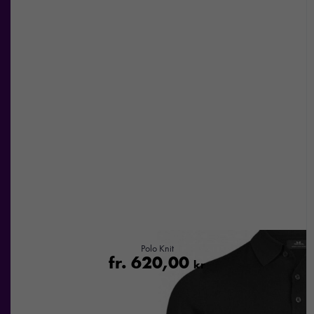
Nödvändiga
Dessa kakor
går inte att
välja bort. De
behövs för att
hemsidan
över huvud
taget ska
fungera.
Polo Knit
fr.
620,00
kr
Statistik
För att vi ska