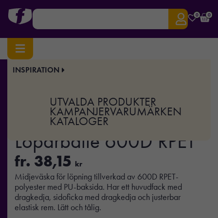
0
0
INSPIRATION
Hem
/
Uncategorized
/ MODERATE – Löparbälte 600D RPET
Art.nr:
MO-MO2945
UTVALDA PRODUKTER
MODERATE –
KAMPANJER
VARUMÄRKEN
KATALOGER
Löparbälte 600D RPET
fr.
38,15
kr
Midjeväska för löpning tillverkad av 600D RPET-
polyester med PU-baksida. Har ett huvudfack med
dragkedja, sidoficka med dragkedja och justerbar
elastisk rem. Lätt och tålig.