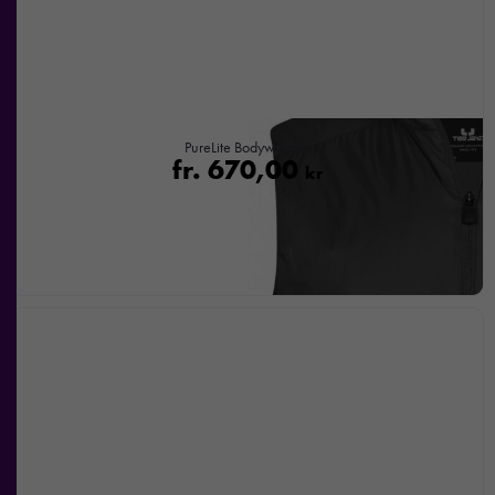
PureLite Bodywarmer
fr.
670,00
kr