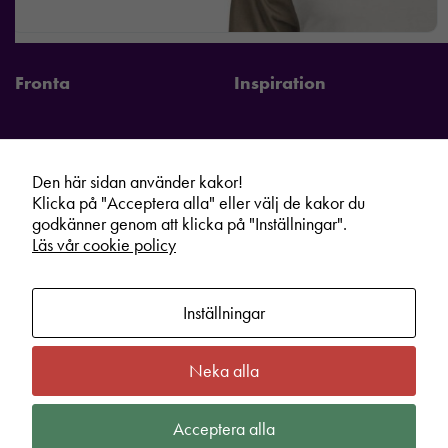
Fronta
Inspiration
Den här sidan använder kakor!
Fronta Sverige AB
Information
Klicka på "Acceptera alla" eller välj de kakor du
Kontakta din lokala Fronta expert
Kampanjer
godkänner genom att klicka på "Inställningar".
Läs vår cookie policy
Vår service
Varumärken
Kundshop
Hållbarhet
Inställningar
Om oss
Cookie information
Bli lokal Fronta expert
Integritetspolicy
Neka alla
Kontakt
Köpvillkor
Acceptera alla