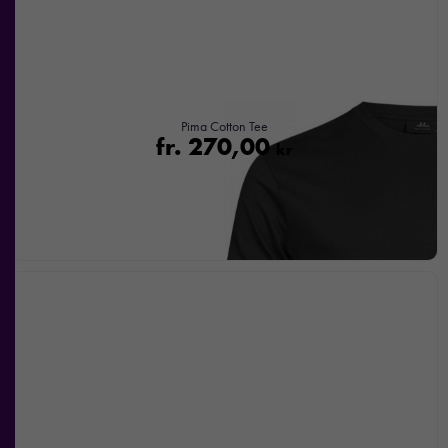
nekar de
här kakorna
kommer viss
funktionalitet
att försvinna
från
Pima Cotton Tee
hemsidan.
fr.
270,00
kr
Marknadsföring
Genom att dela
med dig av dina
intressen och ditt
beteende när du
surfar ökar du
chansen att få se
personligt
anpassat innehåll
och
erbjudanden.