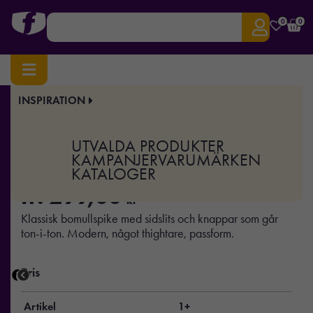
0
0
INSPIRATION
Hem
/
Profilkläder
/
Piké
/ Neptune Modern
Art.nr:
TEX-2135032
UTVALDA PRODUKTER
Neptune Modern
KAMPANJER
VARUMÄRKEN
KATALOGER
fr.
299,00
kr
Klassisk bomullspike med sidslits och knappar som går
ton-i-ton. Modern, något thightare, passform.
Pris
Artikel
1+