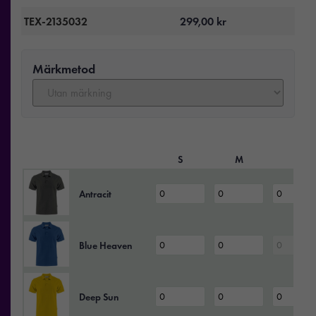
TEX-2135032
299,00
kr
Märkmetod
S
M
L
Antracit
Blue Heaven
Deep Sun