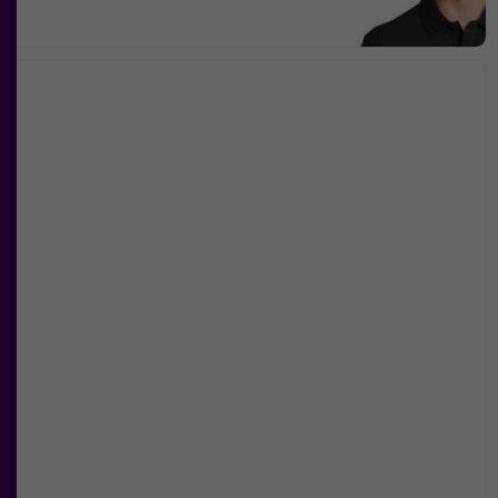
Upplevelse
För att vår
hemsida ska
prestera så
bra som
möjligt under
ditt besök.
Om du
nekar de
här kakorna
kommer viss
funktionalitet
att försvinna
från
hemsidan.
Marknadsföring