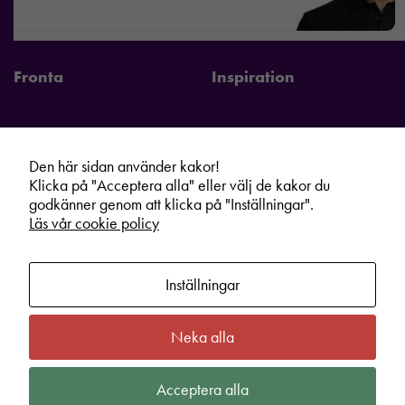
Fronta
Inspiration
Den här sidan använder kakor!
Fronta Sverige AB
Information
Klicka på "Acceptera alla" eller välj de kakor du
Kontakta din lokala Fronta expert
Kampanjer
godkänner genom att klicka på "Inställningar".
Läs vår cookie policy
Vår service
Varumärken
Kundshop
Hållbarhet
Inställningar
Om oss
Cookie information
Bli lokal Fronta expert
Integritetspolicy
Neka alla
Kontakt
Köpvillkor
Acceptera alla