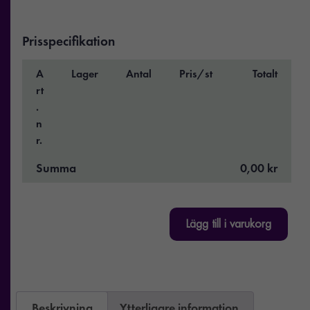
Prisspecifikation
A
Lager
Antal
Pris/st
Totalt
rt
.
n
r.
Summa
0,00 kr
Lägg till i varukorg
Beskrivning
Ytterligare information