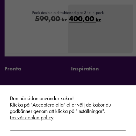
Peak double old fashioned glas 34cl 4-pack
599,00
400,00
kr
kr
Fronta
Inspiration
Den här sidan använder kakor!
Fronta Sverige AB
Information
Klicka på "Acceptera alla" eller välj de kakor du
godkänner genom att klicka på "Inställningar".
Kontakta din lokala Fronta expert
Kampanjer
Läs vår cookie policy
Vår service
Varumärken
Kundshop
Hållbarhet