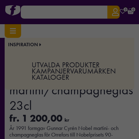
0
0
INSPIRATION
Hem
/
Hem & Kök
/ Nobel martini/champagneglas 23cl
Art.nr:
OK-6267915-H
UTVALDA PRODUKTER
Nobel
KAMPANJER
VARUMÄRKEN
KATALOGER
martini/champagneglas
23cl
fr.
1 200,00
kr
År 1991 formgav Gunnar Cyrén Nobel martini- och
champagneglas för Orrefors till Nobelprisets 90-