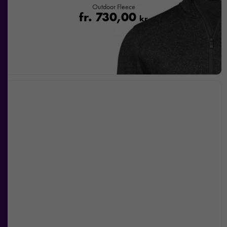
Outdoor Fleece
fr.
730,00
kr
Nödvändiga
Dessa kakor
går inte att
välja bort. De
behövs för att
hemsidan