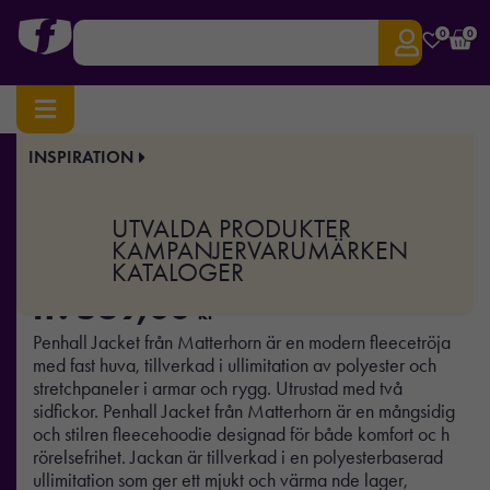
0
0
INSPIRATION
Hem
/
Profilkläder
/
Tröjor
/
Fleece
/ Penhall Jacket
Art.nr:
MH-1000766
UTVALDA PRODUKTER
Penhall Jacket
KAMPANJER
VARUMÄRKEN
KATALOGER
fr.
569,00
kr
Penhall Jacket från Matterhorn är en modern fleecetröja
med fast huva, tillverkad i ullimitation av polyester och
stretchpaneler i armar och rygg. Utrustad med två
sidfickor. Penhall Jacket från Matterhorn är en mångsidig
och stilren fleecehoodie designad för både komfort oc h
rörelsefrihet. Jackan är tillverkad i en polyesterbaserad
ullimitation som ger ett mjukt och värma nde lager,