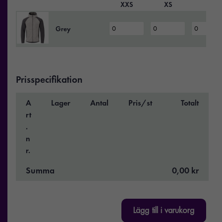
XXS
XS
S
Grey
Prisspecifikation
A
Lager
Antal
Pris/st
Totalt
rt
.
n
r.
Summa
0,00 kr
Lägg till i varukorg