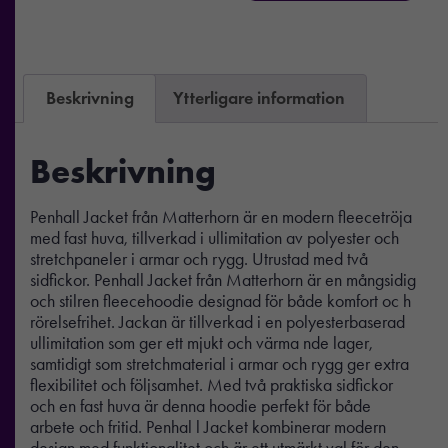
Beskrivning
Ytterligare information
Beskrivning
Penhall Jacket från Matterhorn är en modern fleecetröja
med fast huva, tillverkad i ullimitation av polyester och
stretchpaneler i armar och rygg. Utrustad med två
sidfickor. Penhall Jacket från Matterhorn är en mångsidig
och stilren fleecehoodie designad för både komfort oc h
rörelsefrihet. Jackan är tillverkad i en polyesterbaserad
ullimitation som ger ett mjukt och värma nde lager,
samtidigt som stretchmaterial i armar och rygg ger extra
flexibilitet och följsamhet. Med två praktiska sidfickor
och en fast huva är denna hoodie perfekt för både
arbete och fritid. Penhal l Jacket kombinerar modern
design med funktionalitet och är ett utmärkt val för den