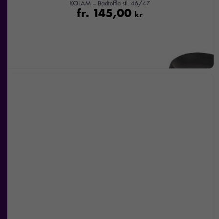
KOLAM – Badtoffla stl. 46/47
beteende när du
fr.
145,00
kr
surfar ökar du
chansen att få se
personligt
anpassat innehåll
och
erbjudanden.