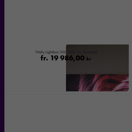
Om du
nekar de
här kakorna
kommer viss
funktionalitet
att försvinna
från
hemsidan.
Wally Lightbox 300×200 cm, Komplett
fr.
19 986,00
kr
Marknadsföring
Genom att dela
med dig av dina
intressen och ditt
beteende när du
surfar ökar du
chansen att få se
personligt
anpassat innehåll
och