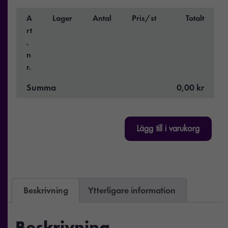
A
Lager
Antal
Pris/st
Totalt
rt
.
n
r.
Summa
0,00 kr
Lägg till i varukorg
Beskrivning
Ytterligare information
Beskrivning