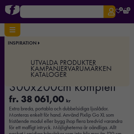
0
0
INSPIRATION
Hem
/
Display & Event
/
Ljuslådor
/ Pixlip GO Frame 300x200cm komplett
Art.nr:
SP-950-300200-100-H
UTVALDA PRODUKTER
Pixlip GO Frame
KAMPANJER
VARUMÄRKEN
KATALOGER
300x200cm komplett
fr.
38 061,00
kr
Extra breda, portabla och dubbelsidiga ljuslådor.
Monteras enkelt för hand. Använd Pixlip Go XL som
fristående modul eller bygg ihop flera bredvid varandra
för ett maffigt intryck. Möjligheterna är oändliga. Allt
packat i smidiga bärväskor som inte blir mer än 120 cm