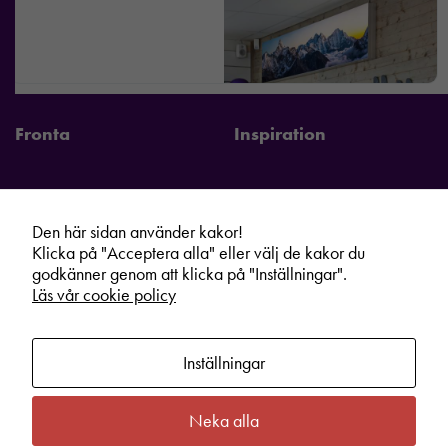
Fronta
Inspiration
Den här sidan använder kakor!
Fronta Sverige AB
Information
Klicka på "Acceptera alla" eller välj de kakor du
godkänner genom att klicka på "Inställningar".
Kontakta din lokala Fronta expert
Kampanjer
Läs vår cookie policy
Vår service
Varumärken
Kundshop
Hållbarhet
Inställningar
Om oss
Cookie information
Bli lokal Fronta expert
Integritetspolicy
Neka alla
Kontakt
Köpvillkor