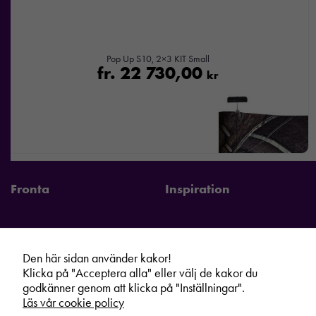
Pop Up S10, 2×3 KIT Small
fr.
22 730,00
kr
Fronta
Inspiration
Den här sidan använder kakor!
Fronta Sverige AB
Information
Klicka på "Acceptera alla" eller välj de kakor du
godkänner genom att klicka på "Inställningar".
Kontakta din lokala Fronta expert
Kampanjer
Läs vår cookie policy
Vår service
Varumärken