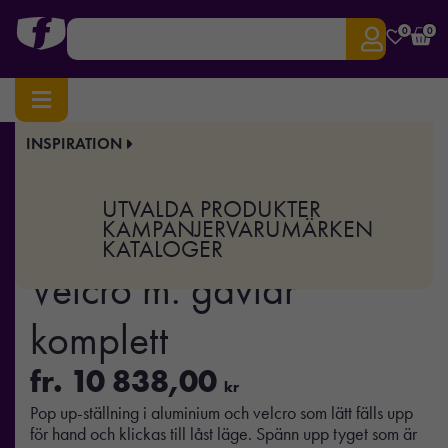
0
0
INSPIRATION
Hem
/
Display & Event
/
Storformat
/ Pop Up Textile 296 Velcro m. gavlar komplett
Art.nr:
SP-990-01043-200-H
UTVALDA PRODUKTER
Pop Up Textile 296
KAMPANJER
VARUMÄRKEN
KATALOGER
Velcro m. gavlar
komplett
fr.
10 838,00
kr
Pop up-ställning i aluminium och velcro som lätt fälls upp
för hand och klickas till låst läge. Spänn upp tyget som är